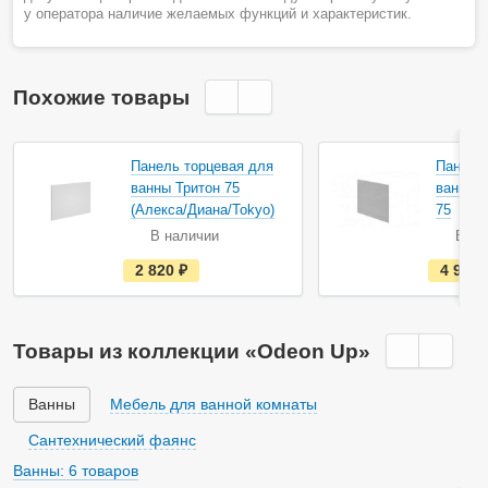
у оператора наличие желаемых функций и характеристик.
Похожие товары
Акция
Панель торцевая для
Панель
ванны Тритон 75
ванны 
(Алекса/Диана/Tokyo)
75
В наличии
В на
е
2 820
руб.
4 983
с
т
ь
в
н
Товары из коллекции «Odeon Up»
а
л
и
ч
Ванны
Мебель для ванной комнаты
и
и
Сантехнический фаянс
Ванны: 6 товаров