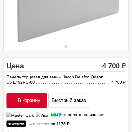
Цена
4 700
Панель торцевая для ванны Jacob Delafon Odeon
Up E492RU-00
4 700
ру
В корзину
Быстрый заказ
и оплата наличными
4 платежа
по 1175
P