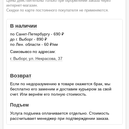
Цены действительны только при оформлении заказа через
интернет-магазин.
Скидки по карте постоянного покупателя не применяются.
В наличии
по Санкт-Петербургу - 690
руб.
до г. Выборг - 890
руб.
по Лен. области - 60
/км
руб.
Самовывоз по адресам:
г. Выборг, ул. Некрасова, 37
Возврат
Если по недоразумению в товаре окажется брак, мы
бесплатно его заменим и доставим курьером за свой
счет. Или вернём его полную стоимость.
Подъем
Услуга подъема оплачивается отдельно. Стоимость
рассчитывает менеджер при подтверждении заказа.