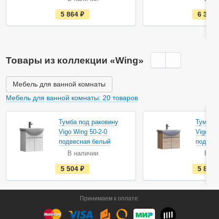
е
5 864
руб.
6 350
с
т
ь
в
н
а
Товары из коллекции «Wing»
л
и
ч
и
Мебель для ванной комнаты
и
Мебель для ванной комнаты: 20 товаров
Тумба под раковину
Тумба п
Vigo Wing 50-2-0
Vigo Wi
подвесная белый
подвесн
В наличии
В на
е
5 504
руб.
5 864
с
т
ь
в
Принимаем к оплате:
н
а
л