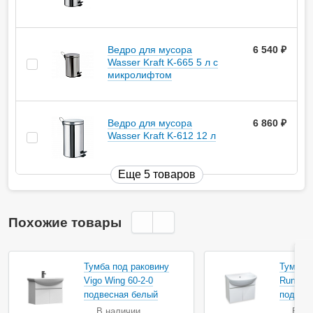
Ведро для мусора
6 540
руб.
Wasser Kraft K-665 5 л с
микролифтом
Ведро для мусора
6 860
руб.
Wasser Kraft K-612 12 л
Еще 5 товаров
Похожие товары
Тумба под раковину
Тумба п
Vigo Wing 60-2-0
Runo Л
подвесная белый
подвес
В наличии
В на