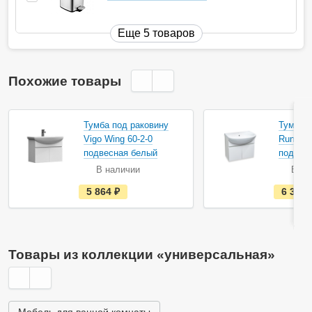
Еще 5 товаров
Похожие товары
Тумба под раковину
Тумба п
Vigo Wing 60-2-0
Runo Л
подвесная белый
подвес
В наличии
В на
е
5 864
руб.
6 350
с
т
ь
в
н
а
Товары из коллекции «универсальная»
л
и
ч
и
и