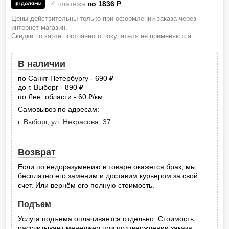
4 платежа
по 1836
P
Цены действительны только при оформлении заказа через
интернет-магазин.
Скидки по карте постоянного покупателя не применяются.
В наличии
по Санкт-Петербургу - 690
руб.
до г. Выборг - 890
руб.
по Лен. области - 60
/км
руб.
Самовывоз по адресам:
г. Выборг, ул. Некрасова, 37
Возврат
Если по недоразумению в товаре окажется брак, мы
бесплатно его заменим и доставим курьером за свой
счет. Или вернём его полную стоимость.
Подъем
Услуга подъема оплачивается отдельно. Стоимость
рассчитывает менеджер при подтверждении заказа.