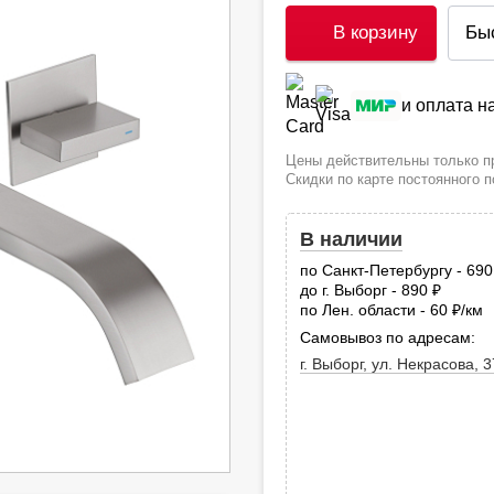
В корзину
Бы
и оплата 
Цены действительны только пр
Скидки по карте постоянного 
В наличии
по Санкт-Петербургу - 69
до г. Выборг - 890
руб.
по Лен. области - 60
/км
руб
Самовывоз по адресам:
г. Выборг, ул. Некрасова, 3