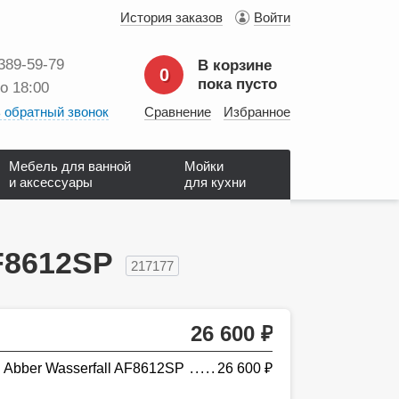
История заказов
Войти
 389‑59‑79
В корзине
0
пока пусто
до 18:00
 обратный звонок
Сравнение
Избранное
Мебель для ванной
Мойки
и аксессуары
для кухни
F8612SP
217177
26 600
руб.
 Abber Wasserfall AF8612SP
26 600
руб.