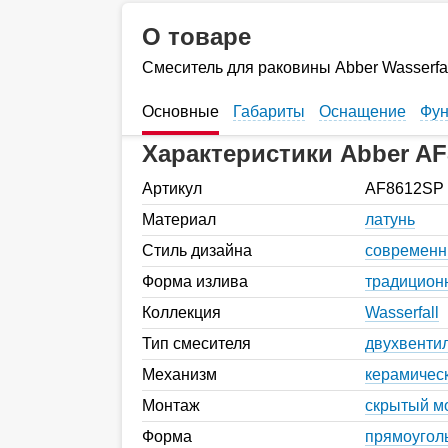
О товаре
Смеситель для раковины Abber Wasserfa
Основные
Габариты
Оснащение
Фун
Характеристики Abber A
Артикул
AF8612SP
Материал
латунь
Стиль дизайна
современ
Форма излива
традицион
Коллекция
Wasserfall
Тип смесителя
двухвенти
Механизм
керамическ
Монтаж
скрытый м
Форма
прямоугол