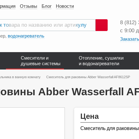
ормация
Отзывы
Блог
Новости
8 (812)
с 9:00 
Поиск
ер,
водонагреватель
Заказать
Смесители и
Отопление, сушилки
душевые системы
и водонагреватели
льника в ванную комнату
Смеситель для раковины Abber Wasserfall AF8612SP
овины Abber Wasserfall A
Цена
Смеситель для раковины