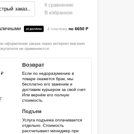
К сравнению
стрый заказ
..
В избранное
наличными
4 платежа
по 6650
P
и оформлении заказа через интернет-магазин.
покупателя не применяются.
Возврат
0
руб.
Если по недоразумению в
товаре окажется брак, мы
.
бесплатно его заменим и
доставим курьером за свой счет.
Или вернём его полную
7
стоимость.
Подъем
Услуга подъема оплачивается
отдельно. Стоимость
рассчитывает менеджер при