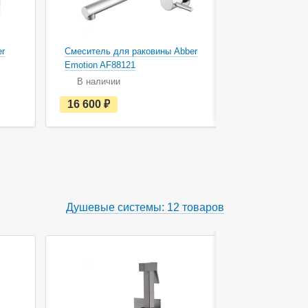
er
Смеситель для раковины Abber
Смеситель 
Emotion AF88121
Wasser Krei
В наличии
В наличи
е
16 600
руб.
17 700
с
т
ь
в
н
а
л
и
ч
Душевые системы: 12 товаров
и
и