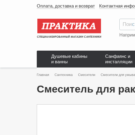
Оплата, доставка и возврат
Контактная инф
Наприм
Душевые кабины
Санфаянс и
и ванны
инсталляции
Главная
Сантехника
Смесители
Смесители для умыва
Смеситель для рак