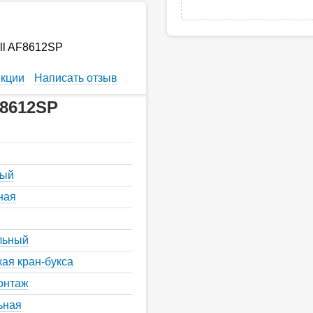
ll AF8612SP
кции
Написать отзыв
F8612SP
ный
ная
льный
ая кран-букса
онтаж
ьная