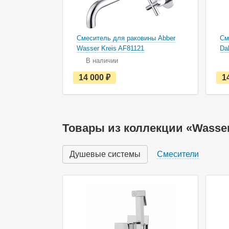
Смеситель для раковины Abber
См
Wasser Kreis AF81121
Da
В наличии
е
14 000
руб.
1
с
т
ь
в
н
а
Товары из коллекции «Wasser
л
и
ч
Душевые системы
Смесители
и
и