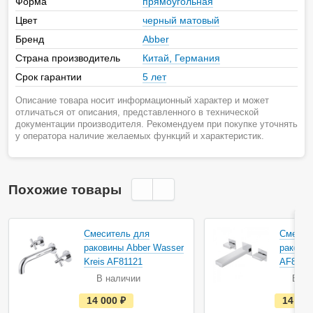
Форма
прямоугольная
Цвет
черный матовый
Бренд
Abber
Страна производитель
Китай, Германия
Срок гарантии
5 лет
Описание товара носит информационный характер и может
отличаться от описания, представленного в технической
документации производителя. Рекомендуем при покупке уточнять
у оператора наличие желаемых функций и характеристик.
Похожие товары
Смеситель для
Смесит
раковины Abber Wasser
раковин
Kreis AF81121
AF8212
В наличии
В на
е
14 000
руб.
14 00
с