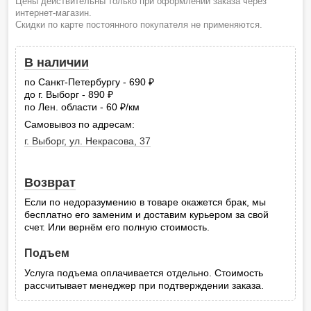
Цены действительны только при оформлении заказа через
интернет-магазин.
Скидки по карте постоянного покупателя не применяются.
В наличии
по Санкт-Петербургу - 690
руб.
до г. Выборг - 890
руб.
по Лен. области - 60
/км
руб.
Самовывоз по адресам:
г. Выборг, ул. Некрасова, 37
Возврат
Если по недоразумению в товаре окажется брак, мы
бесплатно его заменим и доставим курьером за свой
счет. Или вернём его полную стоимость.
Подъем
Услуга подъема оплачивается отдельно. Стоимость
рассчитывает менеджер при подтверждении заказа.