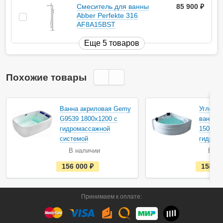
Смеситель для ванны
85 900
руб.
Abber Perfekte 316
AF8A15BST
Еще 5 товаров
Похожие товары
Ванна акриловая Gemy
Угловая
G9539 1800х1200 с
ванна 
гидромассажной
1500х15
системой
гидром
В наличии
В на
е
156 000
руб.
158 0
с
т
ь
в
Принимаем к оплате:
н
а
л
и