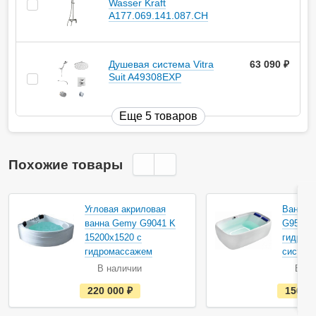
Wasser Kraft
A177.069.141.087.CH
Душевая система Vitra
63 090
руб.
Suit A49308EXP
Еще 5 товаров
Похожие товары
Угловая акриловая
Ванна 
ванна Gemy G9041 K
G9539 1
15200х1520 с
гидром
гидромассажем
систем
В наличии
В на
е
220 000
руб.
156 0
с
т