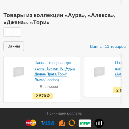
ь
в
н
а
Товары из коллекции «Аура», «Алекса»,
л
и
«Джена», «Тори»
ч
и
и
Ванны
Ванны: 13 товаров
Акция
Акция
Панель торцевая для
Панель
ванны Тритон 70 (Аура/
ванны Т
Дюна//Прага/Тори/
(Алекса
Эмма/London)
В на
В наличии
2 820
е
2 570
руб.
с
т
ь
в
Принимаем к оплате:
н
а
л
и