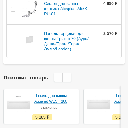
Сифон для ванны
4 890 ₽
автомат Alcaplast A55K-
RU-01
Панель торцевая для
2 570 ₽
ванны Тритон 70 (Аура/
Дюна//Прага/Тори/
Эмма/London)
Похожие товары
Панель для ванны
Панель
Aquanet WEST 160
Aquane
В наличии
В на
е
3 189
руб.
3 189
с
т