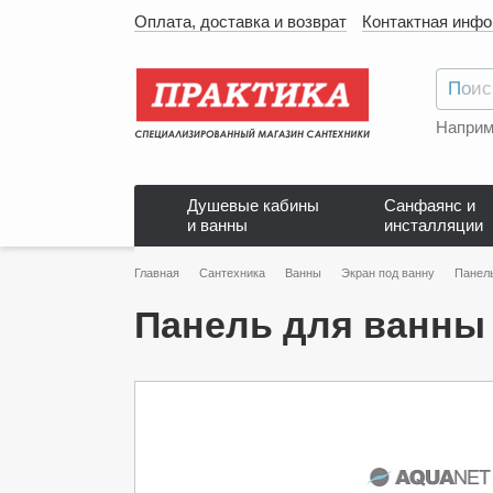
Оплата, доставка и возврат
Контактная инф
Наприм
Душевые кабины
Санфаянс и
и ванны
инсталляции
Главная
Сантехника
Ванны
Экран под ванну
Панель
Панель для ванны