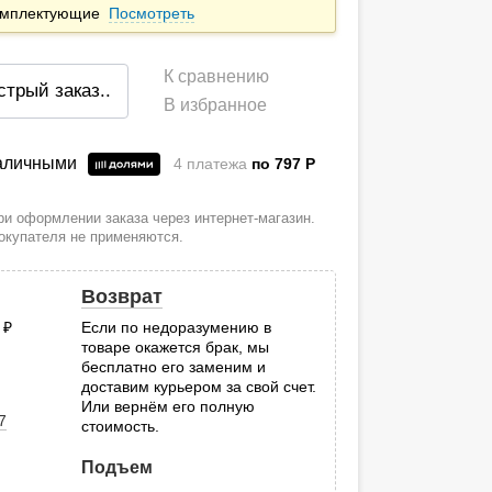
комплектующие
Посмотреть
К сравнению
стрый заказ
..
В избранное
наличными
4 платежа
по 797
P
и оформлении заказа через интернет-магазин.
покупателя не применяются.
Возврат
0
руб.
Если по недоразумению в
товаре окажется брак, мы
.
бесплатно его заменим и
доставим курьером за свой счет.
Или вернём его полную
7
стоимость.
Подъем