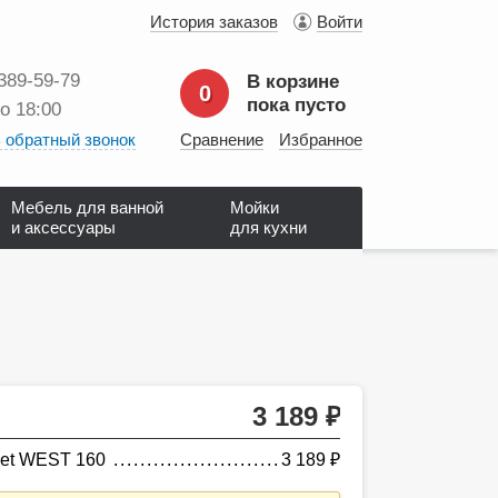
История заказов
Войти
 389‑59‑79
В корзине
0
пока пусто
до 18:00
 обратный звонок
Сравнение
Избранное
Мебель для ванной
Мойки
и аксессуары
для кухни
3 189
руб.
net WEST 160
3 189
руб.