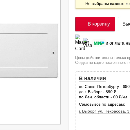
Не выбраны важные 
В корзину
Бы
и оплата 
Цены действительны только пр
Скидки по карте постоянного 
В наличии
по Санкт-Петербургу - 69
до г. Выборг - 890
руб.
по Лен. области - 60
/км
руб
Самовывоз по адресам:
г. Выборг, ул. Некрасова, 3