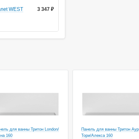
anet WEST
3 347 ₽
ция
Акция
нель для ванны Тритон London/
Панель для ванны Тритон Аур
на 160
Тори/Алекса 160