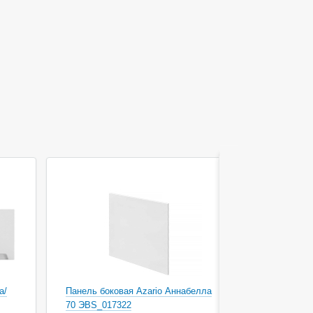
а/
Панель боковая Azario Аннабелла
Панель для
70 ЭВS_017322
120