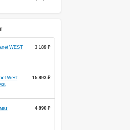
т
uanet WEST
3 189 ₽
net West
15 893 ₽
ажа
мат
4 890 ₽