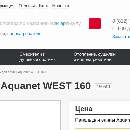
ормация
Отзывы
Блог
Новости
8 (812)
с 9:00 
Поиск
ер,
водонагреватель
Заказать
Смесители и
Отопление, сушилки
душевые системы
и водонагреватели
 для ванны Aquanet WEST 160
 Aquanet WEST 160
150501
Цена
Панель для ванны Aqua