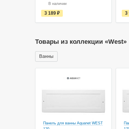
В наличии
е
3 189
руб.
3
с
т
ь
в
н
а
Товары из коллекции «West»
л
и
ч
Ванны
и
и
Панель для ванны Aquanet WEST
Па
120
17