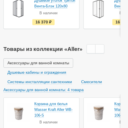
Акция
Душевой уголок Тритон
Душевой
Вента-Блэк 120х80
Вента-
В наличии
В на
е
16 370
руб.
16 92
с
т
ь
в
н
а
Товары из коллекции «Aller»
л
и
ч
и
Аксессуары для ванной комнаты
и
Душевые кабины и ограждения
Системы инсталляции сантехники
Смесители
Аксессуары для ванной комнаты: 4 товара
Корзина для белья
Корзина
Wasser Kraft Aller WB-
Wasser 
106-S
106-M
В наличии
В на