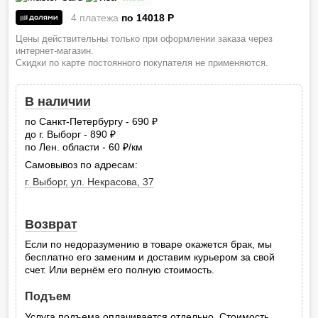
4 платежа
по 14018
P
Цены действительны только при оформлении заказа через
интернет-магазин.
Скидки по карте постоянного покупателя не применяются.
В наличии
по Санкт-Петербургу - 690
руб.
до г. Выборг - 890
руб.
по Лен. области - 60
/км
руб.
Самовывоз по адресам:
г. Выборг, ул. Некрасова, 37
Возврат
Если по недоразумению в товаре окажется брак, мы
бесплатно его заменим и доставим курьером за свой
счет. Или вернём его полную стоимость.
Подъем
Услуга подъема оплачивается отдельно. Стоимость