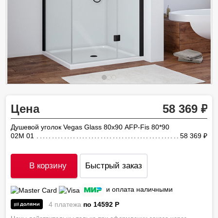
Цена
58 369
Душевой уголок Vegas Glass 80х90 AFP-Fis 80*90
02М 01
58 369
ру
В корзину
Быстрый заказ
и оплата наличными
4 платежа
по 14592
P