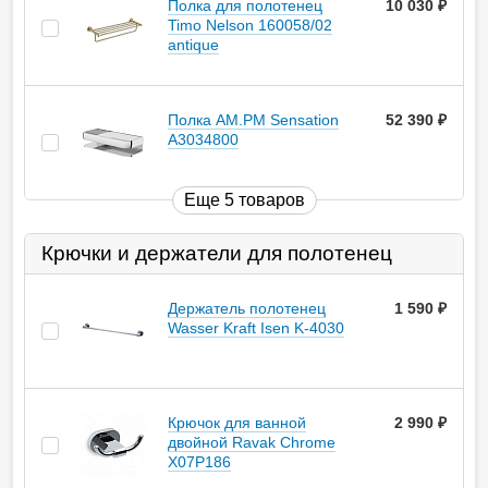
Полка для полотенец
10 030
руб.
Timo Nelson 160058/02
antique
Полка AM.PM Sensation
52 390
руб.
A3034800
Еще 5 товаров
Крючки и держатели для полотенец
Держатель полотенец
1 590
руб.
Wasser Kraft Isen K-4030
Крючок для ванной
2 990
руб.
двойной Ravak Chrome
X07P186