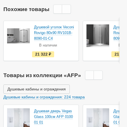
Похожие товары
Душевой уголок Veconi
Душевой
Rovigo 80х90 RV101B-
Rovigo 
8090-01-C4
8090-01
В наличии
В на
е
21 322
руб.
21 32
с
т
ь
в
н
Товары из коллекции «AFP»
а
л
и
ч
Душевые кабины и ограждения
и
и
Душевые кабины и ограждения: 224 товара
Душевая дверь Vegas
Душева
Glass 100см AFP 0100
Glass 1
01 01
01 01