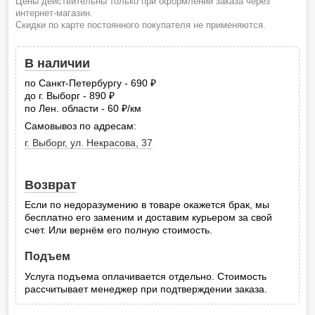
Цены действительны только при оформлении заказа через
интернет-магазин.
Скидки по карте постоянного покупателя не применяются.
В наличии
по Санкт-Петербургу - 690
руб.
до г. Выборг - 890
руб.
по Лен. области - 60
/км
руб.
Самовывоз по адресам:
г. Выборг, ул. Некрасова, 37
Возврат
Если по недоразумению в товаре окажется брак, мы
бесплатно его заменим и доставим курьером за свой
счет. Или вернём его полную стоимость.
Подъем
Услуга подъема оплачивается отдельно. Стоимость
рассчитывает менеджер при подтверждении заказа.