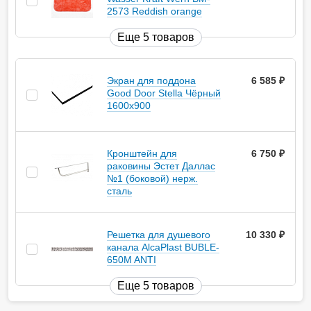
2573 Reddish orange
Еще 5 товаров
Экран для поддона
6 585
руб.
Good Door Stella Чёрный
1600x900
Кронштейн для
6 750
руб.
раковины Эстет Даллас
№1 (боковой) нерж.
сталь
Решетка для душевого
10 330
руб.
канала AlcaPlast BUBLE-
650M ANTI
Еще 5 товаров