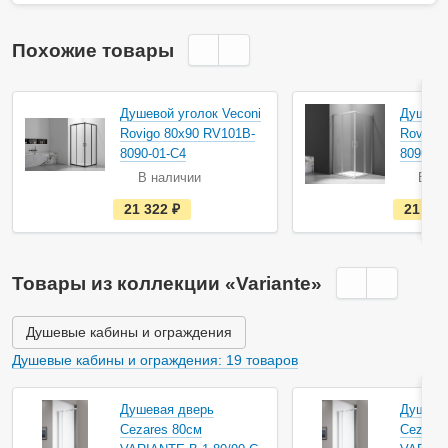
Похожие товары
Душевой уголок Veconi
Душевой
Rovigo 80х90 RV101B-
Rovigo 
8090-01-C4
8090-01
В наличии
В на
е
21 322
руб.
21 32
с
т
ь
в
н
Товары из коллекции «Variante»
а
л
и
ч
Душевые кабины и ограждения
и
и
Душевые кабины и ограждения: 19 товаров
Душевая дверь
Душева
Cezares 80см
Cezares