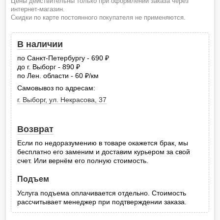
Цены действительны только при оформлении заказа через
интернет-магазин.
Скидки по карте постоянного покупателя не применяются.
В наличии
по Санкт-Петербургу - 690
руб.
до г. Выборг - 890
руб.
по Лен. области - 60
/км
руб.
Самовывоз по адресам:
г. Выборг, ул. Некрасова, 37
Возврат
Если по недоразумению в товаре окажется брак, мы
бесплатно его заменим и доставим курьером за свой
счет. Или вернём его полную стоимость.
Подъем
Услуга подъема оплачивается отдельно. Стоимость
рассчитывает менеджер при подтверждении заказа.