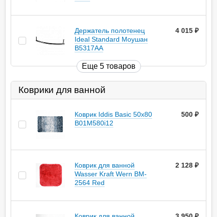
Держатель полотенец
4 015
руб.
Ideal Standard Моушан
B5317AA
Еще 5 товаров
Коврики для ванной
Коврик Iddis Basic 50х80
500
руб.
B01M580i12
Коврик для ванной
2 128
руб.
Wasser Kraft Wern BM-
2564 Red
Коврик для ванной
3 950
руб.