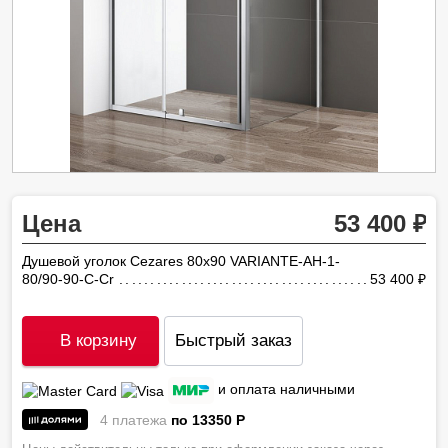
Цена
53 400
Душевой уголок Cezares 80х90 VARIANTE-AH-1-
80/90-90-C-Cr
53 400
ру
В корзину
Быстрый заказ
и оплата наличными
4 платежа
по 13350
P