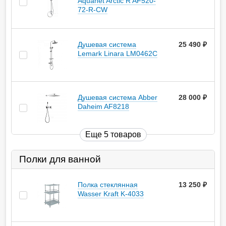
Aquanet Arctic R AF520-
72-R-CW
Душевая система
25 490
руб.
Lemark Linara LM0462C
Душевая система Abber
28 000
руб.
Daheim AF8218
Еще 5 товаров
Полки для ванной
Полка стеклянная
13 250
руб.
Wasser Kraft K-4033