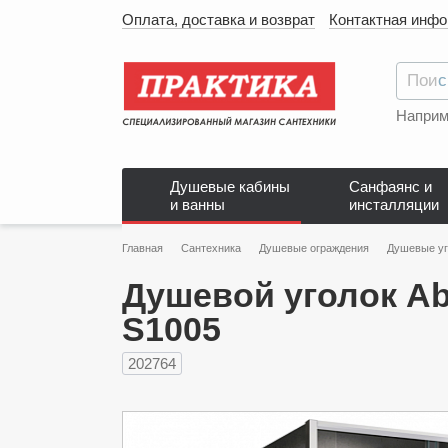
Оплата, доставка и возврат
Контактная инф
Наприм
Душевые кабины
Санфаянс и
и ванны
инсталляции
Главная
Сантехника
Душевые ограждения
Душевые уг
Душевой уголок Ab
S1005
202764