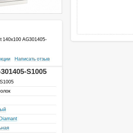
t 140х100 AG301405-
кции
Написать отзыв
301405-S1005
S1005
голок
ный
Diamant
ьная