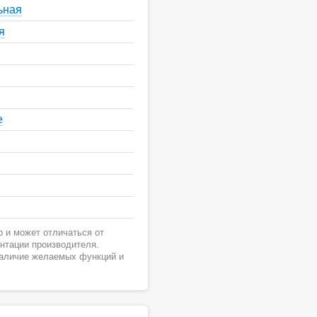
ьная
я
е
 и может отличаться от
ентации производителя.
наличие желаемых функций и