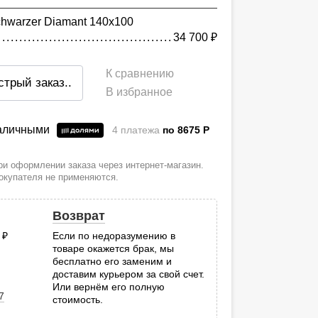
hwarzer Diamant 140х100
34 700
руб.
К сравнению
стрый заказ
..
В избранное
наличными
4 платежа
по 8675
P
и оформлении заказа через интернет-магазин.
покупателя не применяются.
Возврат
0
руб.
Если по недоразумению в
товаре окажется брак, мы
.
бесплатно его заменим и
доставим курьером за свой счет.
Или вернём его полную
7
стоимость.