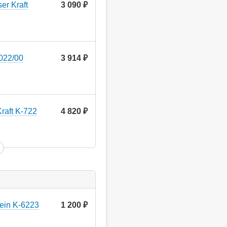
r Kraft
3 090
руб.
022/00
3 914
руб.
raft K-722
4 820
руб.
ein K-6223
1 200
руб.