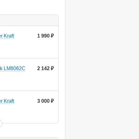
 Kraft
1 990
руб.
rk LM8062C
2 142
руб.
 Kraft
3 000
руб.