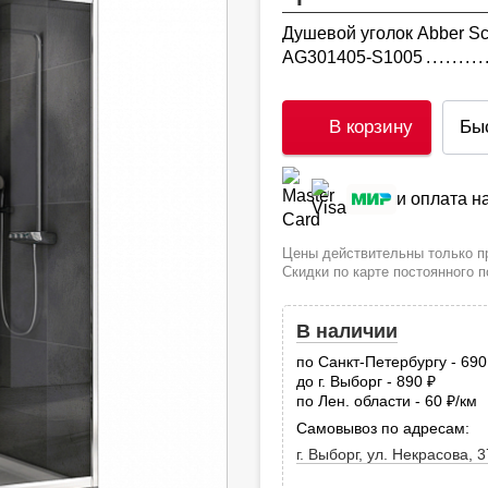
Душевой уголок Abber Sc
AG301405-S1005
В корзину
Бы
и оплата 
Цены действительны только пр
Скидки по карте постоянного 
В наличии
по Санкт-Петербургу - 69
до г. Выборг - 890
руб.
по Лен. области - 60
/км
руб
Самовывоз по адресам:
г. Выборг, ул. Некрасова, 3