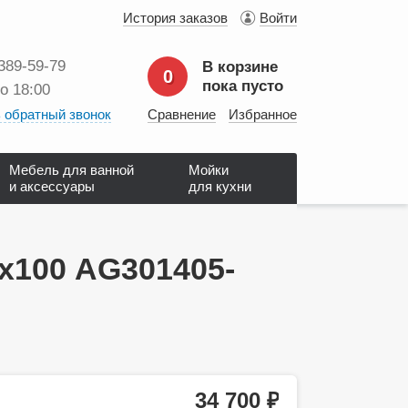
История заказов
Войти
 389‑59‑79
В корзине
0
пока пусто
до 18:00
 обратный звонок
Сравнение
Избранное
Мебель для ванной
Мойки
и аксессуары
для кухни
х100 AG301405-
34 700
руб.