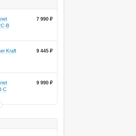
net
7 990
руб.
RC-B
r Kraft
9 445
руб.
net
9 990
руб.
R-C