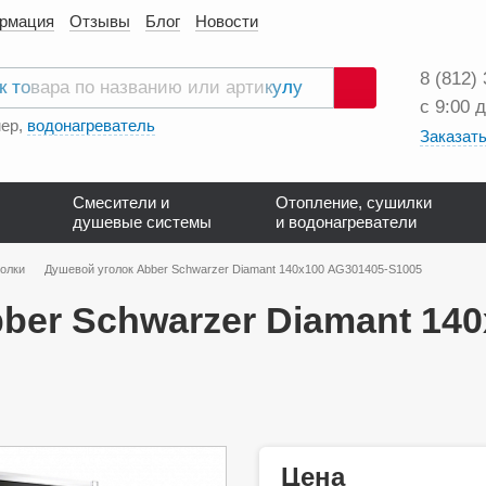
ормация
Отзывы
Блог
Новости
8 (812)
с 9:00 
Поиск
ер,
водонагреватель
Заказать
Смесители и
Отопление, сушилки
душевые системы
и водонагреватели
олки
Душевой уголок Abber Schwarzer Diamant 140х100 AG301405-S1005
ber Schwarzer Diamant 140
Цена