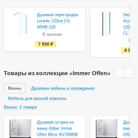
Душевая перегородка
Неподв
Loranto 120см CS-
Azario
W04B-120
120см 
CL
В наличии
В на
е
7 930
руб.
с
8 904
т
ь
в
н
а
Товары из коллекции «Immer Offen»
л
и
ч
и
Ванны
Душевые кабины и ограждения
и
Мебель для ванной комнаты
Ванны: 2 товара
Душевая шторка на
Душева
ванну Abber Immer
ванну A
Offen 80см AG70080B
Offen 