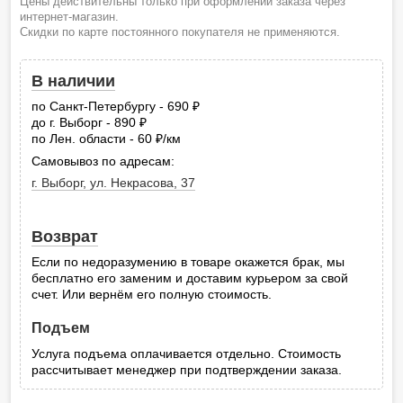
Цены действительны только при оформлении заказа через
интернет-магазин.
Скидки по карте постоянного покупателя не применяются.
В наличии
по Санкт-Петербургу - 690
руб.
до г. Выборг - 890
руб.
по Лен. области - 60
/км
руб.
Самовывоз по адресам:
г. Выборг, ул. Некрасова, 37
Возврат
Если по недоразумению в товаре окажется брак, мы
бесплатно его заменим и доставим курьером за свой
счет. Или вернём его полную стоимость.
Подъем
Услуга подъема оплачивается отдельно. Стоимость
рассчитывает менеджер при подтверждении заказа.