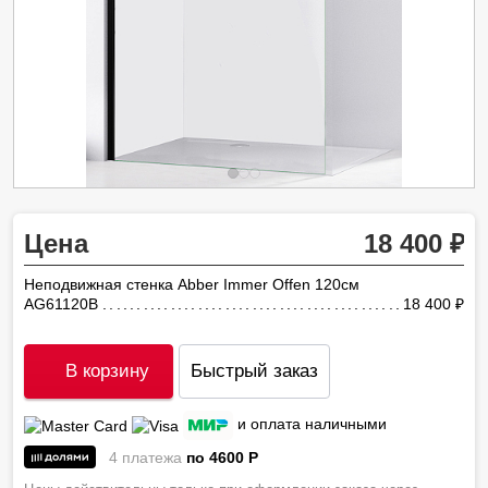
Цена
18 400
Неподвижная стенка Abber Immer Offen 120см
AG61120B
18 400
ру
В корзину
Быстрый заказ
и оплата наличными
4 платежа
по 4600
P