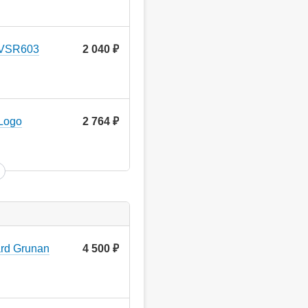
 VSR603
2 040
руб.
Logo
2 764
руб.
rd Grunan
4 500
руб.