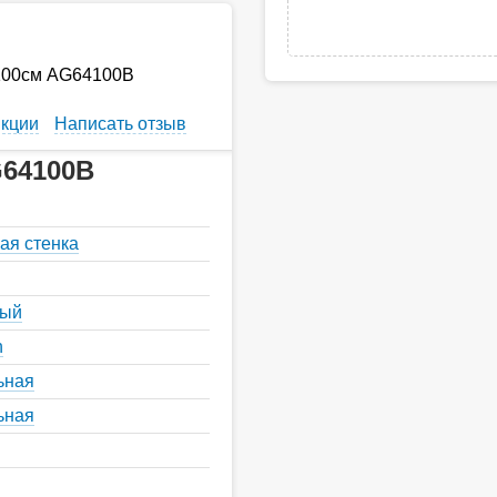
 100см AG64100B
кции
Написать отзыв
G64100B
ая стенка
ный
n
ьная
ьная