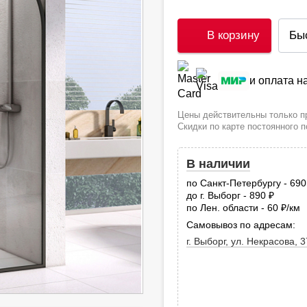
В корзину
Бы
и оплата 
Цены действительны только пр
Скидки по карте постоянного 
В наличии
по Санкт-Петербургу - 69
до г. Выборг - 890
руб.
по Лен. области - 60
/км
руб
Самовывоз по адресам:
г. Выборг, ул. Некрасова, 3