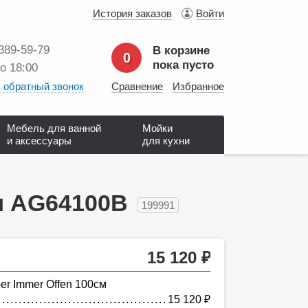
История заказов
Войти
 389‑59‑79
В корзине
0
пока пусто
до 18:00
 обратный звонок
Сравнение
Избранное
Мебель для ванной
Мойки
и аксессуары
для кухни
м AG64100B
199991
15 120
руб.
r Immer Offen 100см
15 120
руб.