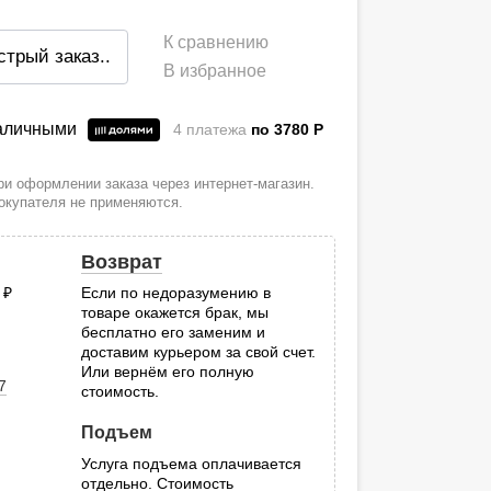
К сравнению
стрый заказ
..
В избранное
наличными
4 платежа
по 3780
P
и оформлении заказа через интернет-магазин.
покупателя не применяются.
Возврат
0
руб.
Если по недоразумению в
товаре окажется брак, мы
.
бесплатно его заменим и
доставим курьером за свой счет.
Или вернём его полную
7
стоимость.
Подъем
Услуга подъема оплачивается
отдельно. Стоимость