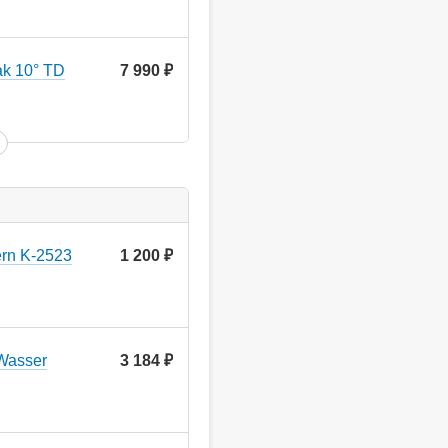
k 10° TD
7 990
руб.
ern K-2523
1 200
руб.
Wasser
3 184
руб.