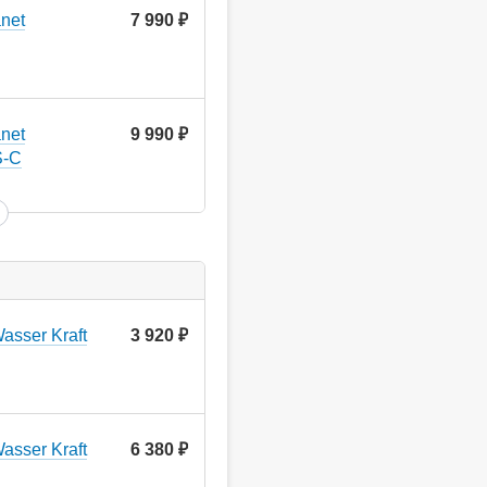
net
7 990
руб.
net
9 990
руб.
S-C
asser Kraft
3 920
руб.
asser Kraft
6 380
руб.