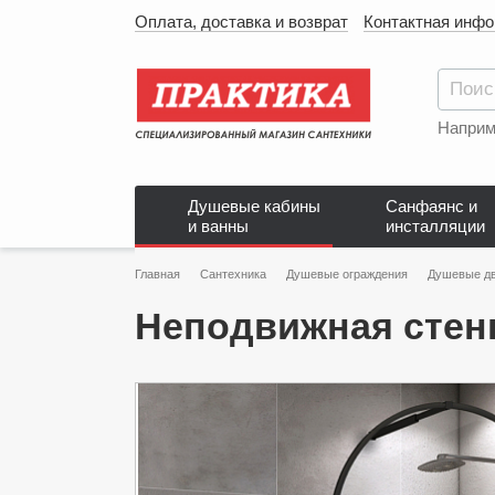
Оплата, доставка и возврат
Контактная инф
Наприм
Душевые кабины
Санфаянс и
и ванны
инсталляции
Главная
Сантехника
Душевые ограждения
Душевые д
Неподвижная стенк