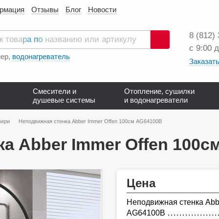
ормация
Отзывы
Блог
Новости
8 (812)
с 9:00 
Поиск
ер,
водонагреватель
Заказать
Смесители и
Отопление, сушилки
душевые системы
и водонагреватели
вери
Неподвижная стенка Abber Immer Offen 100см AG64100B
а Abber Immer Offen 100с
Цена
Неподвижная стенка Abbe
AG64100B