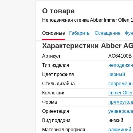
О товаре
Неподвижная стенка Abber Immer Offen
Основные
Габариты
Оснащение
Фун
Характеристики Abber A
Артикул
AG64100B
Тип изделия
неподвижн
Цвет профиля
черный
Стиль дизайна
современ
Коллекция
Immer Offe
Форма
прямоугол
Ориентация
универсал
Вид поддона
низкий
Материал профиля
алюминий