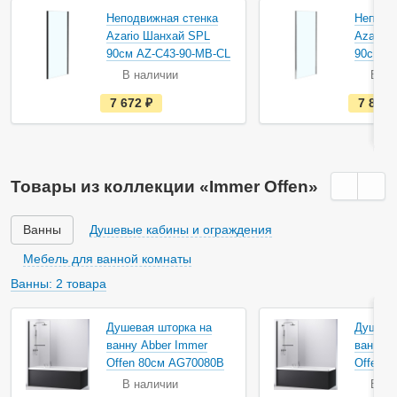
Неподвижная стенка
Неподв
Azario Шанхай SPL
Azario
90см AZ-C43-90-MB-CL
90см A
В наличии
В на
е
7 672
руб.
7 868
с
т
ь
в
н
а
Товары из коллекции «Immer Offen»
л
и
ч
и
Ванны
Душевые кабины и ограждения
и
Мебель для ванной комнаты
Ванны: 2 товара
Душевая шторка на
Душева
ванну Abber Immer
ванну A
Offen 80см AG70080B
Offen 
В наличии
В на