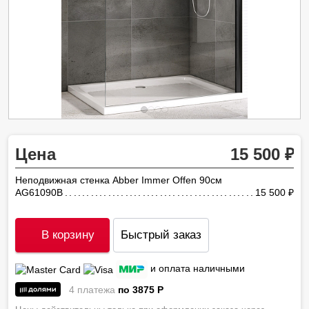
Цена
15 500
Неподвижная стенка Abber Immer Offen 90см
AG61090B
15 500
ру
В корзину
Быстрый заказ
и оплата наличными
4 платежа
по 3875
P