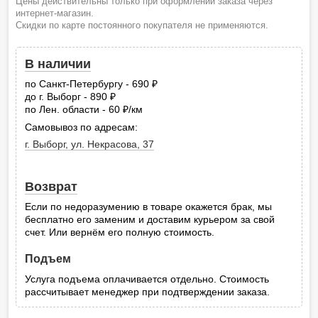
Цены действительны только при оформлении заказа через
интернет-магазин.
Скидки по карте постоянного покупателя не применяются.
В наличии
по Санкт-Петербургу - 690
руб.
до г. Выборг - 890
руб.
по Лен. области - 60
/км
руб.
Самовывоз по адресам:
г. Выборг, ул. Некрасова, 37
Возврат
Если по недоразумению в товаре окажется брак, мы
бесплатно его заменим и доставим курьером за свой
счет. Или вернём его полную стоимость.
Подъем
Услуга подъема оплачивается отдельно. Стоимость
рассчитывает менеджер при подтверждении заказа.