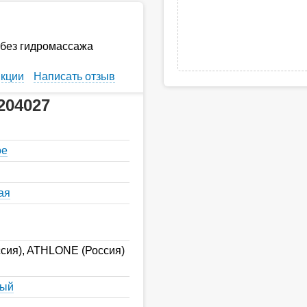
без гидромассажа
кции
Написать отзыв
204027
ое
ая
сия), ATHLONE (Россия)
ный