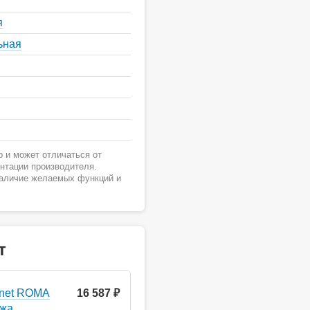
я
ьная
 и может отличаться от
ентации производителя.
наличие желаемых функций и
т
anet ROMA
16 587 ₽
ажа