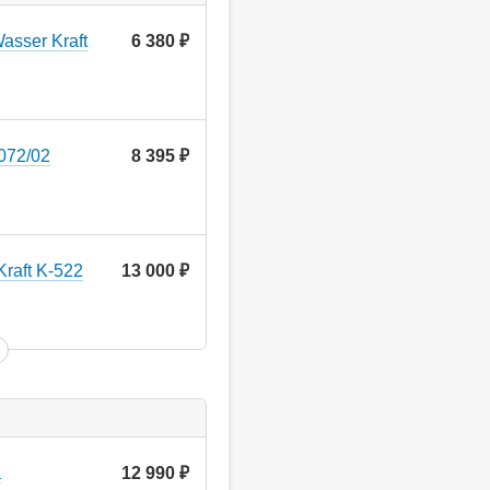
asser Kraft
6 380
руб.
072/02
8 395
руб.
raft K-522
13 000
руб.
a
12 990
руб.