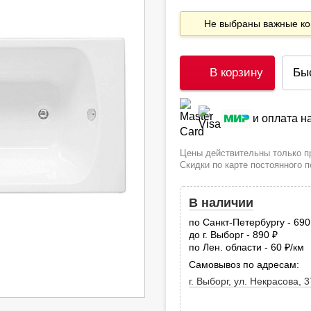
Не выбраны важные 
В корзину
Бы
и оплата 
Цены действительны только пр
Скидки по карте постоянного 
В наличии
по Санкт-Петербургу - 69
до г. Выборг - 890
руб.
по Лен. области - 60
/км
руб
Самовывоз по адресам:
г. Выборг, ул. Некрасова, 3