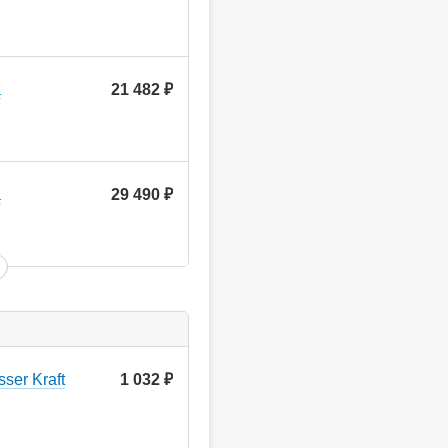
a
21 482
руб.
a
29 490
руб.
ser Kraft
1 032
руб.