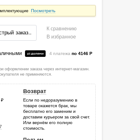
комплектующие
Посмотреть
К сравнению
стрый заказ
..
В избранное
наличными
4 платежа
по 4146
P
и оформлении заказа через интернет-магазин.
покупателя не применяются.
Возврат
0
руб.
Если по недоразумению в
товаре окажется брак, мы
.
бесплатно его заменим и
доставим курьером за свой счет.
Или вернём его полную
7
стоимость.
Подъем