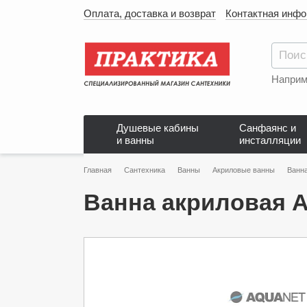
Оплата, доставка и возврат
Контактная инф
Наприм
Душевые кабины
Санфаянс и
и ванны
инсталляции
Главная
Сантехника
Ванны
Акриловые ванны
Ванна
Ванна акриловая A