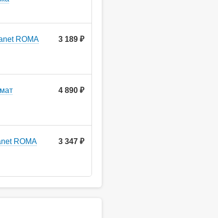
uanet ROMA
3 189 ₽
мат
4 890 ₽
anet ROMA
3 347 ₽