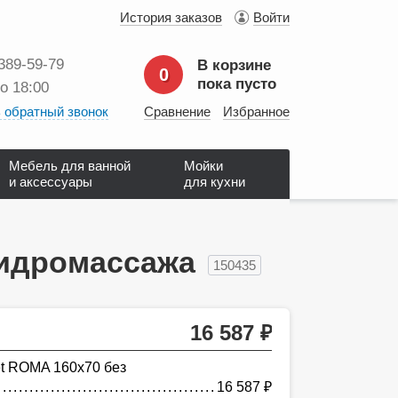
История заказов
Войти
 389‑59‑79
В корзине
0
пока пусто
до 18:00
 обратный звонок
Сравнение
Избранное
Мебель для ванной
Мойки
и аксессуары
для кухни
гидромассажа
150435
16 587
руб.
t ROMA 160х70 без
16 587
руб.