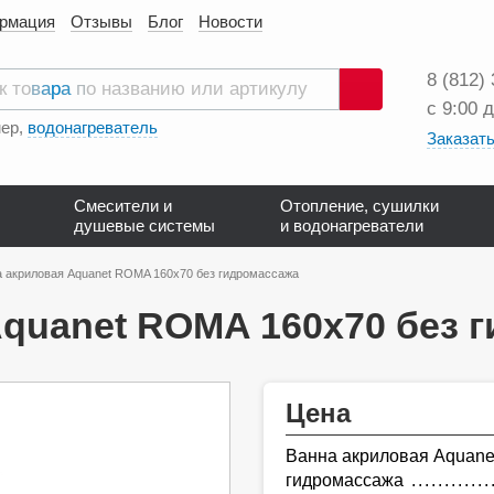
ормация
Отзывы
Блог
Новости
8 (812)
с 9:00 
Поиск
ер,
водонагреватель
Заказать
Смесители и
Отопление, сушилки
душевые системы
и водонагреватели
 акриловая Aquanet ROMA 160х70 без гидромассажа
quanet ROMA 160х70 без 
Цена
Ванна акриловая Aquane
гидромассажа