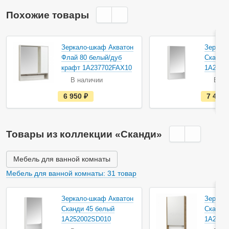
Похожие товары
Акция
Акция
Зеркало-шкаф Акватон
Зеркал
Флай 80 белый/дуб
Сканди
крафт 1A237702FAX10
1A2520
В наличии
В на
е
6 950
руб.
7 470
с
т
ь
в
н
Товары из коллекции «Сканди»
а
л
и
ч
Мебель для ванной комнаты
и
и
Мебель для ванной комнаты: 31 товар
Акция
Акция
Зеркало-шкаф Акватон
Зеркал
Сканди 45 белый
Сканди
1A252002SD010
1A2520