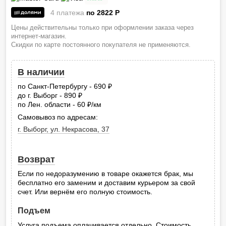
4 платежа
по 2822
P
Цены действительны только при оформлении заказа через
интернет-магазин.
Скидки по карте постоянного покупателя не применяются.
В наличии
по Санкт-Петербургу - 690
руб.
до г. Выборг - 890
руб.
по Лен. области - 60
/км
руб.
Самовывоз по адресам:
г. Выборг, ул. Некрасова, 37
Возврат
Если по недоразумению в товаре окажется брак, мы
бесплатно его заменим и доставим курьером за свой
счет. Или вернём его полную стоимость.
Подъем
Услуга подъема оплачивается отдельно. Стоимость