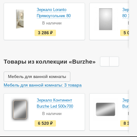
Акция
Зеркало Loranto
Зеркало
Прямоугольник 80
80 1A2
В наличии
В на
е
3 286
руб.
5 010
с
т
ь
в
н
а
Товары из коллекции «Burzhe»
л
и
ч
и
Мебель для ванной комнаты
и
Мебель для ванной комнаты: 3 товара
Зеркало Континент
Зеркало
Burzhe Led 500х700
Burzhe 
В наличии
В на
е
6 520
руб.
8 340
с
т
ь