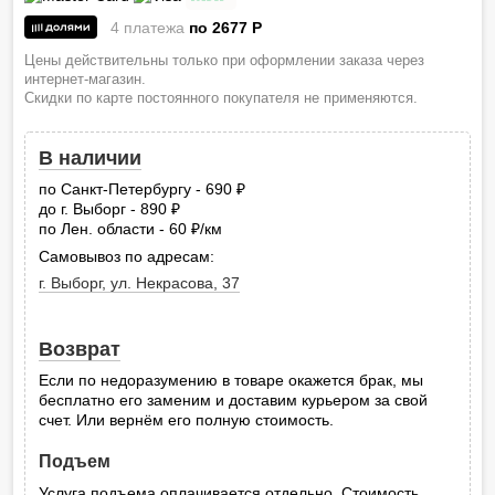
4 платежа
по 2677
P
Цены действительны только при оформлении заказа через
интернет-магазин.
Скидки по карте постоянного покупателя не применяются.
В наличии
по Санкт-Петербургу - 690
руб.
до г. Выборг - 890
руб.
по Лен. области - 60
/км
руб.
Самовывоз по адресам:
г. Выборг, ул. Некрасова, 37
Возврат
Если по недоразумению в товаре окажется брак, мы
бесплатно его заменим и доставим курьером за свой
счет. Или вернём его полную стоимость.
Подъем
Услуга подъема оплачивается отдельно. Стоимость