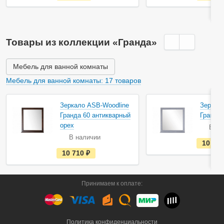
с
т
ь
в
н
а
Товары из коллекции «Гранда»
л
и
ч
и
Мебель для ванной комнаты
и
Мебель для ванной комнаты: 17 товаров
Зеркало ASB-Woodline
Зеркал
Гранда 60 антикварный
Гранда 
орех
В на
В наличии
10 71
е
10 710
руб.
с
т
ь
в
Принимаем к оплате:
н
а
л
и
ч
и
Политика конфиденциальности