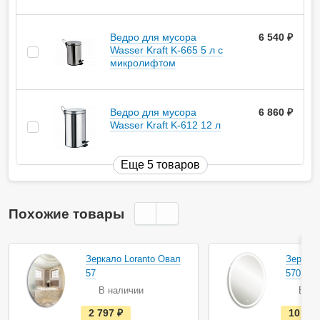
Ведро для мусора
6 540
руб.
Wasser Kraft K-665 5 л с
микролифтом
Ведро для мусора
6 860
руб.
Wasser Kraft K-612 12 л
Еще 5 товаров
Похожие товары
Зеркало Loranto Овал
Зеркало
57
570х77
В наличии
В на
е
2 797
руб.
10 17