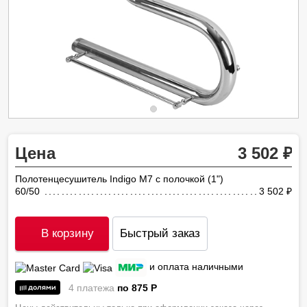
Цена
3 502
Полотенцесушитель Indigo M7 с полочкой (1")
60/50
3 502
ру
В корзину
Быстрый заказ
и оплата наличными
4 платежа
по 875
P