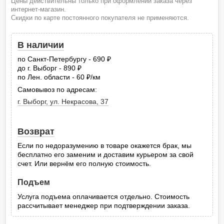
Цены действительны только при оформлении заказа через
интернет-магазин.
Скидки по карте постоянного покупателя не применяются.
В наличии
по Санкт-Петербургу - 690
руб.
до г. Выборг - 890
руб.
по Лен. области - 60
/км
руб.
Самовывоз по адресам:
г. Выборг, ул. Некрасова, 37
Возврат
Если по недоразумению в товаре окажется брак, мы
бесплатно его заменим и доставим курьером за свой
счет. Или вернём его полную стоимость.
Подъем
Услуга подъема оплачивается отдельно. Стоимость
рассчитывает менеджер при подтверждении заказа.