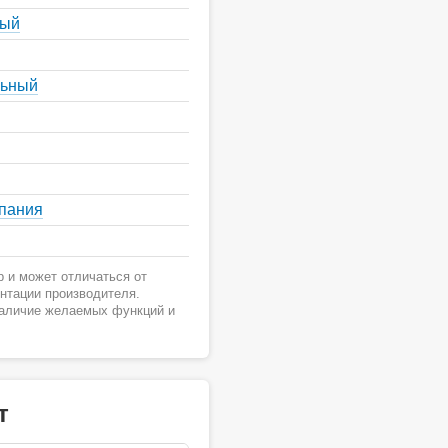
ный
льный
спания
 и может отличаться от
ентации производителя.
наличие желаемых функций и
т