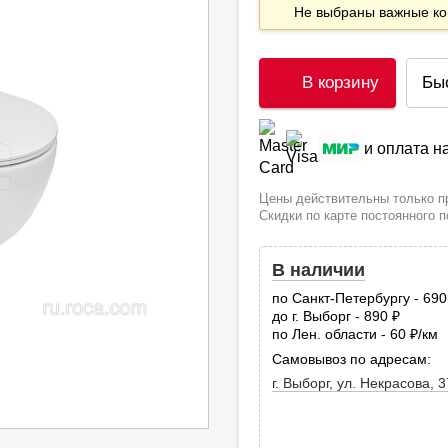
Не выбраны важные 
В корзину
Бы
и оплата 
Цены действительны только пр
Скидки по карте постоянного 
В наличии
по Санкт-Петербургу - 69
до г. Выборг - 890
руб.
по Лен. области - 60
/км
руб
Самовывоз по адресам:
г. Выборг, ул. Некрасова, 3