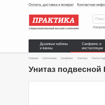
Оплата, доставка и возврат
Контактная инф
Наприм
Душевые кабины
Санфаянс и
и ванны
инсталляции
Главная
Сантехника
Санфаянс
Унитазы
Унитаз под
Унитаз подвесной 