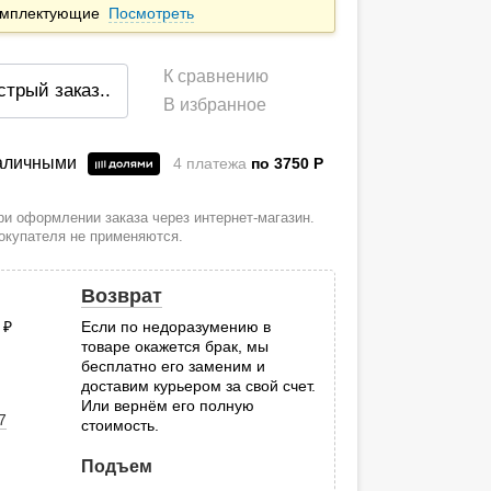
комплектующие
Посмотреть
К сравнению
стрый заказ
..
В избранное
наличными
4 платежа
по 3750
P
и оформлении заказа через интернет-магазин.
покупателя не применяются.
Возврат
0
руб.
Если по недоразумению в
товаре окажется брак, мы
.
бесплатно его заменим и
доставим курьером за свой счет.
Или вернём его полную
7
стоимость.
Подъем