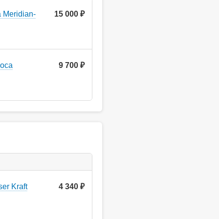
 Meridian-
15 000 ₽
Roca
9 700 ₽
er Kraft
4 340
руб.