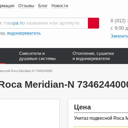
ормация
Отзывы
Блог
Новости
8 (812)
с 9:00 
Поиск
ер,
водонагреватель
Заказать
Смесители и
Отопление, сушилки
душевые системы
и водонагреватели
весной Roca Meridian-N 7346244000
Roca Meridian-N 734624400
Цена
Унитаз подвесной Roca M