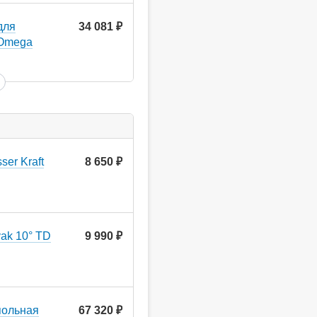
для
34 081
руб.
 Omega
er Kraft
8 650
руб.
ak 10° TD
9 990
руб.
польная
67 320
руб.