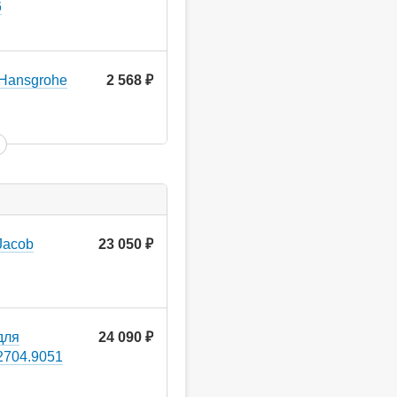
6
Hansgrohe
2 568
руб.
Jacob
23 050
руб.
для
24 090
руб.
2704.9051