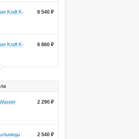
r Kraft K-
6 540
руб.
r Kraft K-
6 860
руб.
ыла
Wasser
2 290
руб.
мыльницы
2 540
руб.