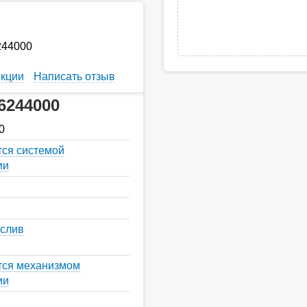
244000
кции
Написать отзыв
6244000
0
тся системой
ии
 слив
тся механизмом
ии