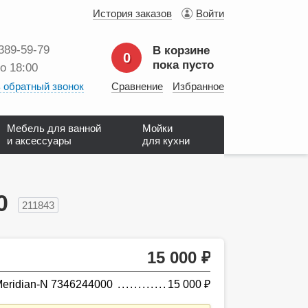
История заказов
Войти
 389‑59‑79
В корзине
0
пока пусто
до 18:00
 обратный звонок
Сравнение
Избранное
Мебель для ванной
Мойки
и аксессуары
для кухни
0
211843
15 000
руб.
eridian-N 7346244000
15 000
руб.