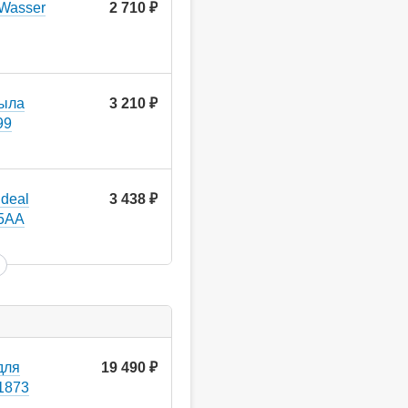
Wasser
2 710
руб.
мыла
3 210
руб.
99
deal
3 438
руб.
55AA
для
19 490
руб.
-1873