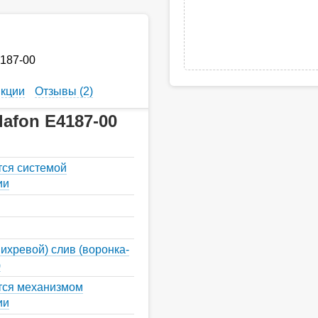
4187-00
кции
Отзывы (2)
afon Е4187-00
тся системой
ии
вихревой) слив (воронка-
)
тся механизмом
ии