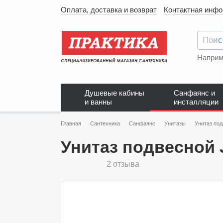
Оплата, доставка и возврат
Контактная инф
Наприм
Душевые кабины
Санфаянс и
и ванны
инсталляции
Главная
Сантехника
Санфаянс
Унитазы
Унитаз под
Унитаз подвесной J
2 отзыва