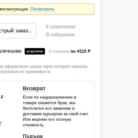
комплектующие
Посмотреть
К сравнению
стрый заказ
..
В избранное
наличными
4 платежа
по 4115
P
и оформлении заказа через интернет-магазин.
покупателя не применяются.
Возврат
0
руб.
Если по недоразумению в
товаре окажется брак, мы
.
бесплатно его заменим и
доставим курьером за свой счет.
Или вернём его полную
7
стоимость.
Подъем