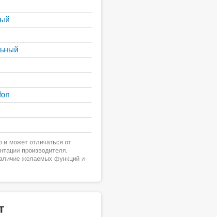
ный
льный
fon
 и может отличаться от
ентации производителя.
наличие желаемых функций и
т