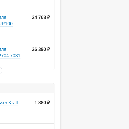
для
24 768
руб.
 UP100
для
26 390
руб.
2704.7031
er Kraft
1 880
руб.