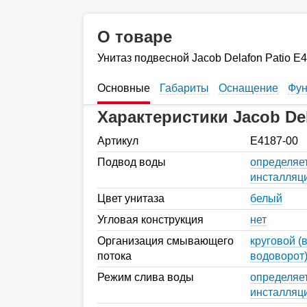
О товаре
Унитаз подвесной Jacob Delafon Patio Е
Основные
Габариты
Оснащение
Фун
Характеристики Jacob Del
Артикул
Е4187-00
Подвод воды
определяе
инсталляц
Цвет унитаза
белый
Угловая конструкция
нет
Организация смывающего
круговой (
потока
водоворот
Режим слива воды
определяе
инсталляц