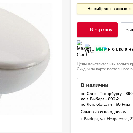
Не выбраны важные 
В корзину
Бы
и оплата 
Цены действительны только пр
Скидки по карте постоянного 
В наличии
по Санкт-Петербургу - 69
до г. Выборг - 890
руб.
по Лен. области - 60
/км
руб
Самовывоз по адресам:
г. Выборг, ул. Некрасова, 3