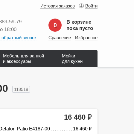
История заказов
Войти
 389‑59‑79
В корзине
0
пока пусто
до 18:00
 обратный звонок
Сравнение
Избранное
Мебель для ванной
Мойки
и аксессуары
для кухни
00
119518
16 460
руб.
Delafon Patio Е4187-00
16 460
руб.