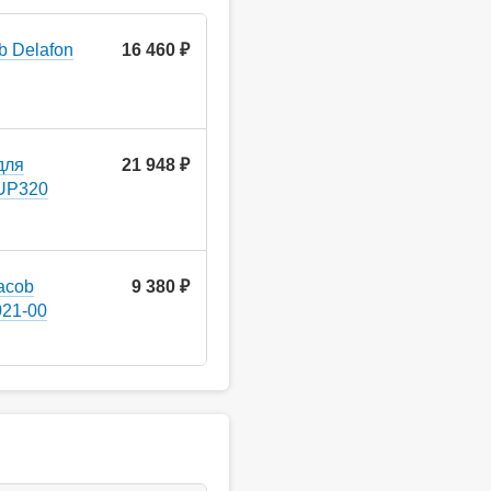
b Delafon
16 460 ₽
для
21 948 ₽
 UP320
acob
9 380 ₽
021-00