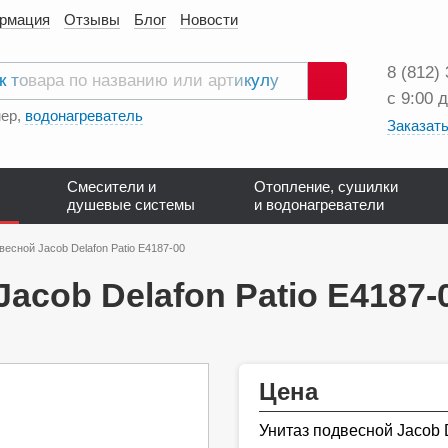
ормация
Отзывы
Блог
Новости
8 (812)
с 9:00 
Поиск
ер,
водонагреватель
Заказать
Смесители и
Отопление, сушилки
душевые системы
и водонагреватели
весной Jacob Delafon Patio Е4187-00
acob Delafon Patio Е4187-
Цена
Унитаз подвесной Jacob 