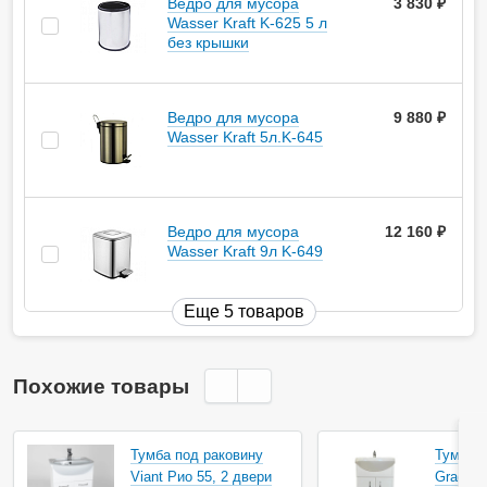
Ведро для мусора
3 830
руб.
Wasser Kraft K-625 5 л
без крышки
Ведро для мусора
9 880
руб.
Wasser Kraft 5л.K-645
Ведро для мусора
12 160
руб.
Wasser Kraft 9л K-649
Еще 5 товаров
Похожие товары
Тумба под раковину
Тумба п
Viant Рио 55, 2 двери
Gradeon