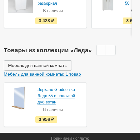
разборная
50
В наличии
В на
е
3 428
руб.
3 623
с
т
ь
в
н
а
Товары из коллекции «Леда»
л
и
ч
и
Мебель для ванной комнаты
и
Мебель для ванной комнаты: 1 товар
Зеркало Gradeonika
Леда 55 с полочкой
дуб вотан
В наличии
е
3 956
руб.
с
т
ь
в
Принимаем к оплате:
н