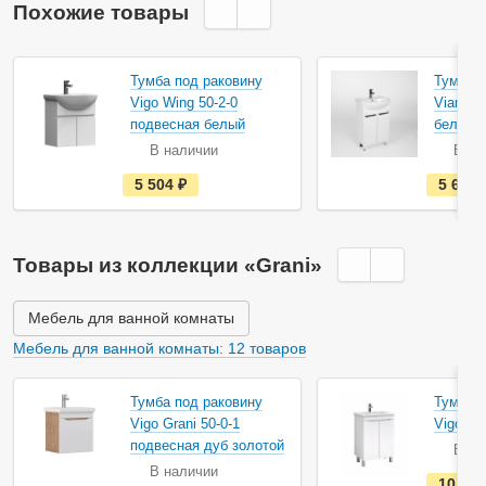
Похожие товары
Тумба под раковину
Тумба п
Vigo Wing 50-2-0
Viant Л
подвесная белый
белая
В наличии
В на
е
5 504
руб.
5 622
с
т
ь
в
н
Товары из коллекции «Grani»
а
л
и
ч
Мебель для ванной комнаты
и
и
Мебель для ванной комнаты: 12 товаров
Тумба под раковину
Тумба п
Vigo Grani 50-0-1
Vigo Gra
подвесная дуб золотой
В на
В наличии
10 75