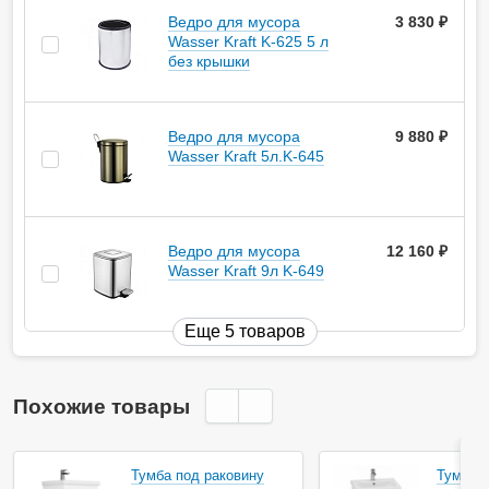
Ведро для мусора
3 830
руб.
Wasser Kraft K-625 5 л
без крышки
Ведро для мусора
9 880
руб.
Wasser Kraft 5л.K-645
Ведро для мусора
12 160
руб.
Wasser Kraft 9л K-649
Еще 5 товаров
Похожие товары
Тумба под раковину
Тумба п