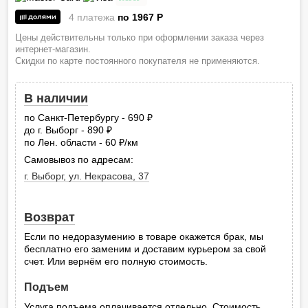
4 платежа
по 1967
P
Цены действительны только при оформлении заказа через
интернет-магазин.
Скидки по карте постоянного покупателя не применяются.
В наличии
по Санкт-Петербургу - 690
руб.
до г. Выборг - 890
руб.
по Лен. области - 60
/км
руб.
Самовывоз по адресам:
г. Выборг, ул. Некрасова, 37
Возврат
Если по недоразумению в товаре окажется брак, мы
бесплатно его заменим и доставим курьером за свой
счет. Или вернём его полную стоимость.
Подъем
Услуга подъема оплачивается отдельно. Стоимость