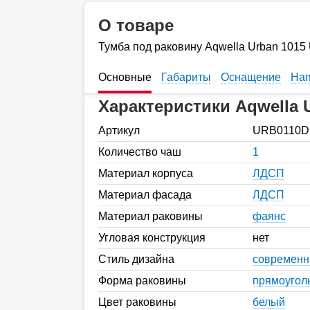
О товаре
Тумба под раковину Aqwella Urban 101
Основные
Габариты
Оснащение
Нап
Характеристики Aqwella
Артикул
URB0110
Количество чаш
1
Материал корпуса
ЛДСП
Материал фасада
ЛДСП
Материал раковины
фаянс
Угловая конструкция
нет
Стиль дизайна
современ
Форма раковины
прямоугол
Цвет раковины
белый