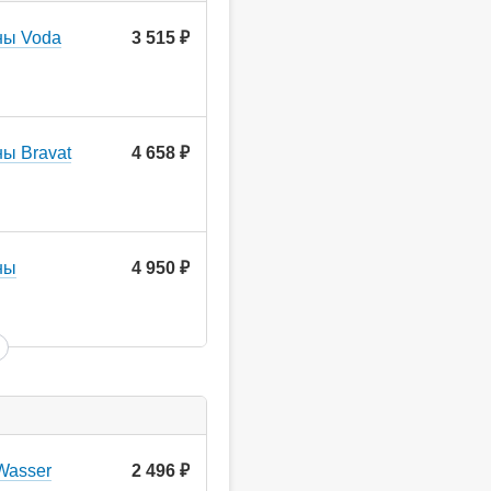
ны Voda
3 515
руб.
ы Bravat
4 658
руб.
ны
4 950
руб.
Wasser
2 496
руб.