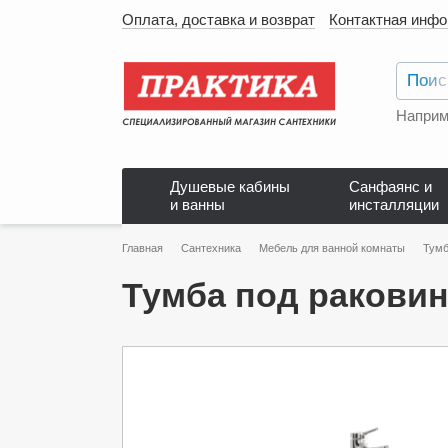
Оплата, доставка и возврат
Контактная инф
Наприм
Душевые кабины
Санфаянс и
и ванны
инсталляции
Главная
Сантехника
Мебель для ванной комнаты
Тумб
Тумба под раковин