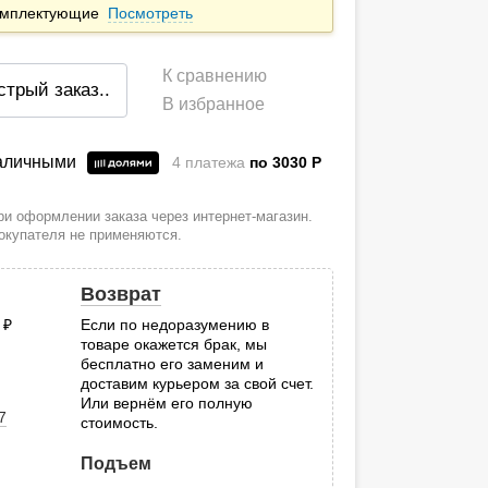
комплектующие
Посмотреть
К сравнению
стрый заказ
..
В избранное
наличными
4 платежа
по 3030
P
и оформлении заказа через интернет-магазин.
покупателя не применяются.
Возврат
0
руб.
Если по недоразумению в
товаре окажется брак, мы
.
бесплатно его заменим и
доставим курьером за свой счет.
Или вернём его полную
7
стоимость.
Подъем