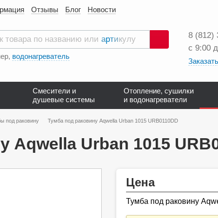
ормация
Отзывы
Блог
Новости
8 (812)
с 9:00 
Поиск
ер,
водонагреватель
Заказать
Смесители и
Отопление, сушилки
душевые системы
и водонагреватели
ы под раковину
Тумба под раковину Aqwella Urban 1015 URB0110DD
у Aqwella Urban 1015 URB
Цена
Тумба под раковину Aqw