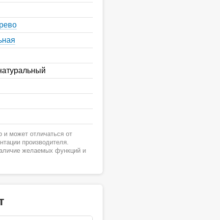
ерево
ьная
 натуральный
 и может отличаться от
ентации производителя.
наличие желаемых функций и
т