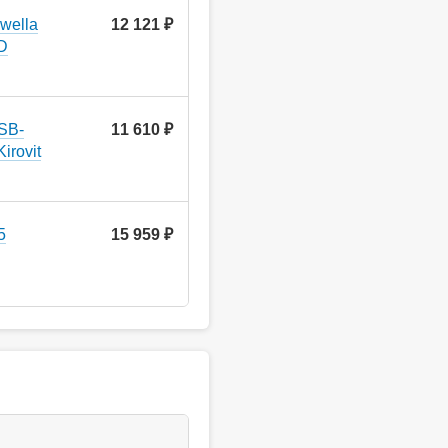
wella
12 121 ₽
D
SB-
11 610 ₽
irovit
5
15 959 ₽