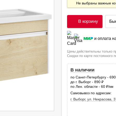
Не выбраны важные 
В корзину
Бы
и оплата 
Цены действительны только пр
Скидки по карте постоянного 
В наличии
по Санкт-Петербургу - 69
до г. Выборг - 890
руб.
по Лен. области - 60
/км
руб
Самовывоз по адресам:
г. Выборг, ул. Некрасова, 3