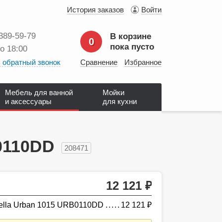
История заказов
Войти
 389‑59‑79
В корзине
0
пока пусто
до 18:00
 обратный звонок
Сравнение
Избранное
Мебель для ванной
Мойки
и аксессуары
для кухни
0110DD
208471
12 121
руб.
ella Urban 1015 URB0110DD
12 121
руб.