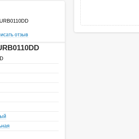
5 URB0110DD
исать отзыв
 URB0110DD
DD
ный
ьная