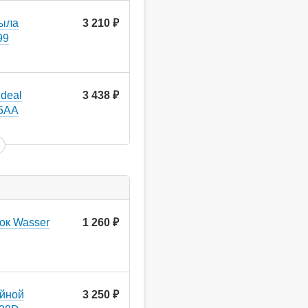
мыла
3 210
руб.
99
deal
3 438
руб.
55AA
ок Wasser
1 260
руб.
ойной
3 250
руб.