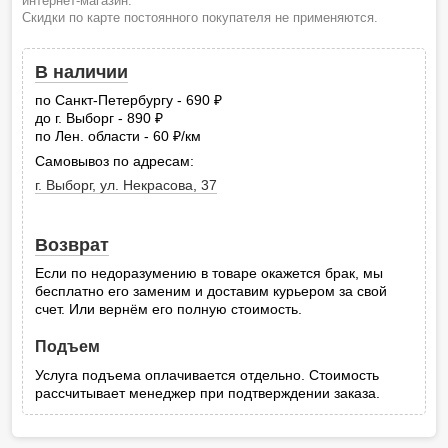
интернет-магазин.
Скидки по карте постоянного покупателя не применяются.
В наличии
по Санкт-Петербургу - 690
руб.
до г. Выборг - 890
руб.
по Лен. области - 60
/км
руб.
Самовывоз по адресам:
г. Выборг, ул. Некрасова, 37
Возврат
Если по недоразумению в товаре окажется брак, мы
бесплатно его заменим и доставим курьером за свой
счет. Или вернём его полную стоимость.
Подъем
Услуга подъема оплачивается отдельно. Стоимость
рассчитывает менеджер при подтверждении заказа.