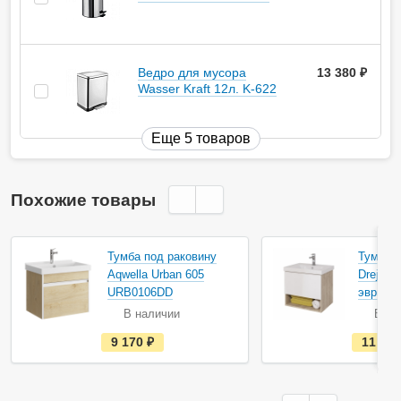
Ведро для мусора
13 380
руб.
Wasser Kraft 12л. K-622
Еще 5 товаров
Похожие товары
Тумба под раковину
Тумба п
Aqwella Urban 605
Dreja P
URB0106DD
эврика/
В наличии
В на
е
9 170
руб.
11 30
с
т
ь
в