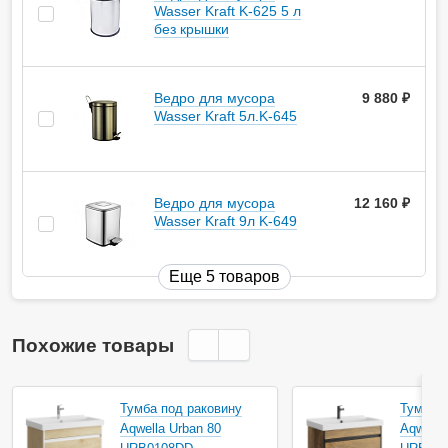
Wasser Kraft K-625 5 л
без крышки
Ведро для мусора
9 880
руб.
Wasser Kraft 5л.K-645
Ведро для мусора
12 160
руб.
Wasser Kraft 9л K-649
Еще 5 товаров
Похожие товары
Тумба под раковину
Тумба п
Aqwella Urban 80
Aqwella