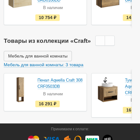
URB0108DD
URB01
В наличии
В на
е
10 754
руб.
14 89
с
т
ь
в
н
Товары из коллекции «Craft»
а
л
и
ч
Мебель для ванной комнаты
и
и
Мебель для ванной комнаты: 3 товара
Пенал Aqwella Craft 308
Тумба п
CRF0503DB
Aqwella 
CRF01
В наличии
В на
е
16 291
руб.
с
16 89
т
ь
в
н
а
Принимаем к оплате:
л
и