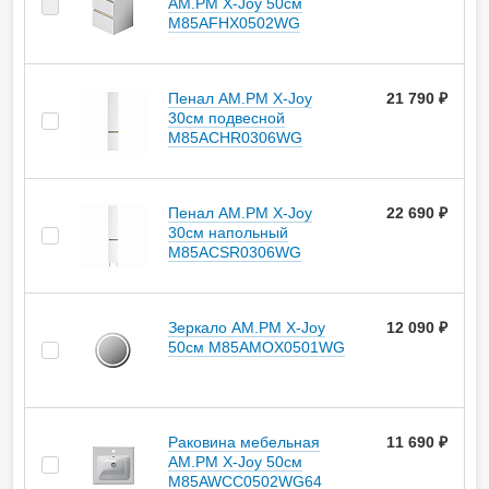
AM.PM X-Joy 50см
M85AFHX0502WG
Пенал AM.PM X-Joy
21 790 ₽
30см подвесной
M85ACHR0306WG
Пенал AM.PM X-Joy
22 690 ₽
30см напольный
M85ACSR0306WG
Зеркало AM.PM X-Joy
12 090 ₽
50см M85AMOX0501WG
Раковина мебельная
11 690 ₽
AM.PM X-Joy 50см
M85AWCC0502WG64