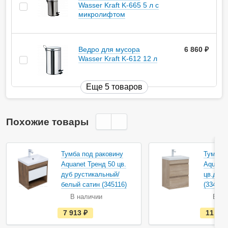
Wasser Kraft K-665 5 л с
микролифтом
Ведро для мусора
6 860
руб.
Wasser Kraft K-612 12 л
Еще 5 товаров
Похожие товары
Тумба под раковину
Тумба п
Aquanet Тренд 50 цв.
Aquanet
дуб рустикальный/
цв.дуб 
белый сатин (345116)
(334196
В наличии
В на
е
7 913
руб.
11 55
с
т