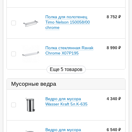
Полка для полотенец
8 752
руб.
Timo Nelson 150058/00
chrome
Полка стеклянная Ravak
8 990
руб.
Chrome X07P195
Еще 5 товаров
Мусорные ведра
Ведро для мусора
4 340
руб.
Wasser Kraft 5л.K-635
Ведро для мусора
6 540
руб.