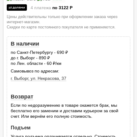
4 платежа
по 3122
P
Цены действительны только при оформлении заказа через
интернет-магазин.
Скидки по карте постоянного покупателя не применяются.
В наличии
по Санкт-Петербургу - 690
руб.
до г. Выборг - 890
руб.
по Лен. области - 60
/км
руб.
Самовывоз по адресам:
г. Выборг, ул. Некрасова, 37
Возврат
Если по недоразумению в товаре окажется брак, мы
бесплатно его заменим и доставим курьером за свой
счет. Или вернём его полную стоимость.
Подъем
Услуга подъема оплачивается отдельно. Стоимость