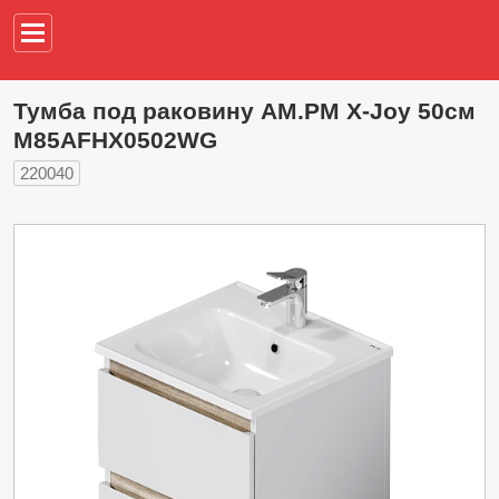
Например,
водонагреват
Тумба под раковину AM.PM X-Joy 50см
M85AFHX0502WG
220040