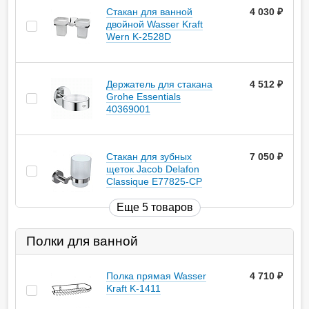
Стакан для ванной
4 030
руб.
двойной Wasser Kraft
Wern K-2528D
Держатель для стакана
4 512
руб.
Grohe Essentials
40369001
Стакан для зубных
7 050
руб.
щеток Jacob Delafon
Classique E77825-CP
Еще 5 товаров
Полки для ванной
Полка прямая Wasser
4 710
руб.
Kraft K-1411