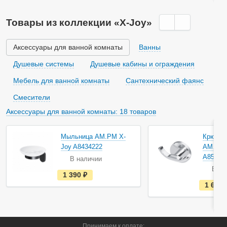
ь
в
н
Товары из коллекции «X-Joy»
а
л
и
ч
Аксессуары для ванной комнаты
Ванны
и
и
Душевые системы
Душевые кабины и ограждения
Мебель для ванной комнаты
Сантехнический фаянс
Смесители
Аксессуары для ванной комнаты: 18 товаров
Мыльница AM.PM X-
Крючок
Joy A8434222
AM.PM 
A85A35
В наличии
В на
е
1 390
руб.
с
1 690
т
ь
в
н
а
л
Принимаем к оплате: