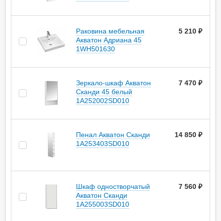
Раковина мебельная
5 210 ₽
Акватон Адриана 45
1WH501630
Зеркало-шкаф Акватон
7 470 ₽
Сканди 45 белый
1A252002SD010
Пенал Акватон Сканди
14 850 ₽
1A253403SD010
Шкаф одностворчатый
7 560 ₽
Акватон Сканди
1A255003SD010