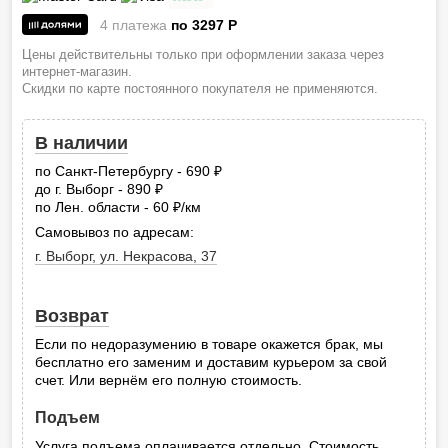
4 платежа
по 3297
P
Цены действительны только при оформлении заказа через
интернет-магазин.
Скидки по карте постоянного покупателя не применяются.
В наличии
по Санкт-Петербургу - 690
руб.
до г. Выборг - 890
руб.
по Лен. области - 60
/км
руб.
Самовывоз по адресам:
г. Выборг, ул. Некрасова, 37
Возврат
Если по недоразумению в товаре окажется брак, мы
бесплатно его заменим и доставим курьером за свой
счет. Или вернём его полную стоимость.
Подъем
Услуга подъема оплачивается отдельно. Стоимость