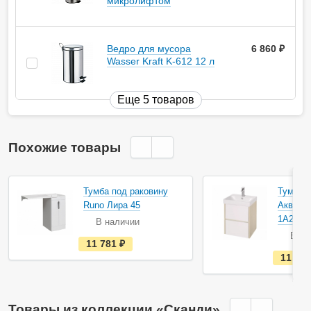
микролифтом
Ведро для мусора
6 860
руб.
Wasser Kraft K-612 12 л
Еще 5 товаров
Похожие товары
Акция
Тумба под раковину
Тумба п
Runo Лира 45
Акватон
1A2516
В наличии
В на
е
11 781
руб.
с
11 88
т
ь
в
н
а
Товары из коллекции «Сканди»
л