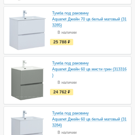
ь
в
н
Тумба под раковину
а
Aquanet Джейн 70 цв.белый матовый (31
л
и
3285)
ч
В наличии
и
и
е
25 788
руб.
с
т
ь
в
н
Тумба под раковину
а
Aquanet Джейн 60 цв.мисти грин (313316
л
и
)
ч
В наличии
и
и
е
24 762
руб.
с
т
ь
в
н
Тумба под раковину
а
Aquanet Джейн 60 цв.белый матовый (31
л
и
3284)
ч
В наличии
и