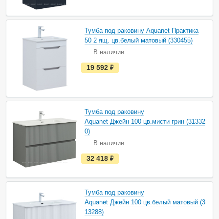
ь
в
н
а
Тумба под раковину Aquanet Практика
л
и
50 2 ящ. цв.белый матовый (330455)
ч
В наличии
и
и
е
19 592
руб.
с
т
ь
в
н
а
Тумба под раковину
л
и
Aquanet Джейн 100 цв.мисти грин (31332
ч
0)
и
и
В наличии
е
32 418
руб.
с
т
ь
в
н
Тумба под раковину
а
Aquanet Джейн 100 цв.белый матовый (3
л
и
13288)
ч