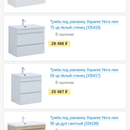
т
ь
в
н
а
Тумба под раковину Aquanet Нота new
л
и
75 цв.белый глянец (335418)
ч
В наличии
и
и
е
28 486
руб.
с
т
ь
в
н
а
Тумба под раковину Aquanet Нота new
л
и
58 цв.белый глянец (335417)
ч
В наличии
и
и
е
25 487
руб.
с
т
ь
в
н
а
Тумба под раковину Aquanet Нота new
л
и
90 цв.дуб светлый (334199)
ч