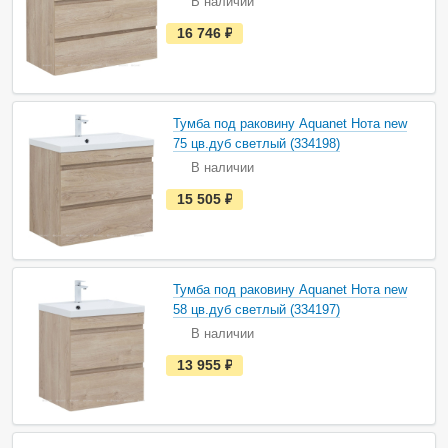
В наличии
и
и
е
16 746
руб.
с
т
ь
в
н
а
Тумба под раковину Aquanet Нота new
л
и
75 цв.дуб светлый (334198)
ч
В наличии
и
и
е
15 505
руб.
с
т
ь
в
н
а
Тумба под раковину Aquanet Нота new
л
и
58 цв.дуб светлый (334197)
ч
В наличии
и
и
е
13 955
руб.
с
т
ь
в
н
а