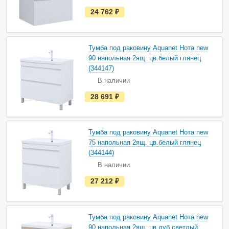
и
е
24 762
руб.
с
т
ь
в
н
Тумба под раковину Aquanet Нота new
а
90 напольная 2ящ. цв.белый глянец
л
и
(344147)
ч
В наличии
и
и
е
28 691
руб.
с
т
ь
в
н
Тумба под раковину Aquanet Нота new
а
75 напольная 2ящ. цв.белый глянец
л
и
(344144)
ч
В наличии
и
и
е
27 212
руб.
с
т
ь
в
н
Тумба под раковину Aquanet Нота new
а
90 напольная 2ящ. цв.дуб светлый