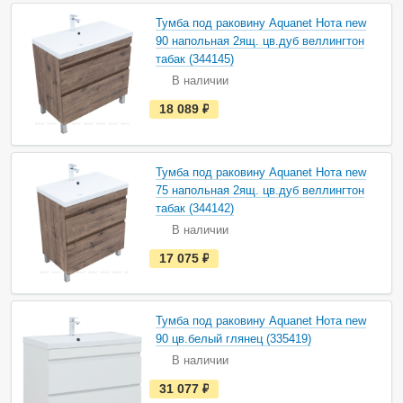
в
н
Тумба под раковину Aquanet Нота new
а
90 напольная 2ящ. цв.дуб веллингтон
л
и
табак (344145)
ч
В наличии
и
и
е
18 089
руб.
с
т
ь
в
н
Тумба под раковину Aquanet Нота new
а
75 напольная 2ящ. цв.дуб веллингтон
л
и
табак (344142)
ч
В наличии
и
и
е
17 075
руб.
с
т
ь
в
н
Тумба под раковину Aquanet Нота new
а
90 цв.белый глянец (335419)
л
и
В наличии
ч
и
е
31 077
руб.
и
с