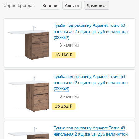
Серия бренда:
Верона
Алвита
Доминика
Тумба под раковину Aquanet Токио 68
напольная 2 ящика цв. дуб веллингтон
(333652)
В наличии
е
16 166
руб.
с
т
ь
в
н
Тумба под раковину Aquanet Токио 58
а
напольная 2 ящика цв. дуб веллингтон
л
и
(333648)
ч
В наличии
и
и
е
15 252
руб.
с
т
ь
в
н
Тумба под раковину Aquanet Токио 48
а
напольная 2 ящика цв. дуб веллингтон
л