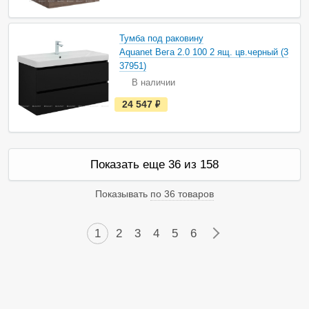
ь
в
н
а
Тумба под раковину
л
и
Aquanet Вега 2.0 100 2 ящ. цв.черный (3
ч
37951)
и
и
В наличии
е
24 547
руб.
с
т
ь
в
н
а
Показать еще 36 из 158
л
и
ч
Показывать
по 36 товаров
и
и
1
2
3
4
5
6
→