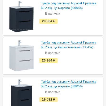
а
Тумба под раковину Aquanet Практика
л
и
60 2 ящ. цв.маренго (330458)
ч
В наличии
и
и
е
20 964
руб.
с
т
ь
в
н
а
Тумба под раковину Aquanet Практика
л
и
60 2 ящ. цв.белый матовый (330457)
ч
В наличии
и
и
е
20 964
руб.
с
т
ь
в
н
а
Тумба под раковину Aquanet Практика
л
и
50 2 ящ. цв.маренго (330456)
ч
В наличии
и
и
е
19 592
руб.
с
т