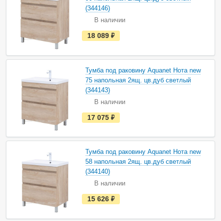
л
и
(344146)
ч
В наличии
и
и
е
18 089
руб.
с
т
ь
в
н
Тумба под раковину Aquanet Нота new
а
75 напольная 2ящ. цв.дуб светлый
л
и
(344143)
ч
В наличии
и
и
е
17 075
руб.
с
т
ь
в
н
Тумба под раковину Aquanet Нота new
а
58 напольная 2ящ. цв.дуб светлый
л
и
(344140)
ч
В наличии
и
и
е
15 626
руб.
с
т
ь