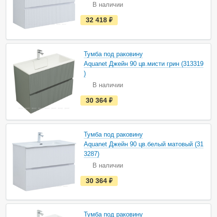
В наличии
и
и
е
32 418
руб.
с
т
ь
в
н
Тумба под раковину
а
Aquanet Джейн 90 цв.мисти грин (313319
л
и
)
ч
В наличии
и
и
е
30 364
руб.
с
т
ь
в
н
Тумба под раковину
а
Aquanet Джейн 90 цв.белый матовый (31
л
и
3287)
ч
В наличии
и
и
е
30 364
руб.
с
т
ь
в
н
Тумба под раковину