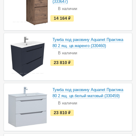
и
(333647)
ч
В наличии
и
и
е
14 164
руб.
с
т
ь
в
н
Тумба под раковину Aquanet Практика
а
80 2 ящ. цв.маренго (330460)
л
и
В наличии
ч
и
е
23 810
руб.
и
с
т
ь
в
н
а
Тумба под раковину Aquanet Практика
л
и
80 2 ящ. цв.белый матовый (330459)
ч
В наличии
и
и
е
23 810
руб.
с
т
ь
в
н