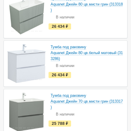
а
Aquanet Джейн 80 цв.мисти грин (313318
л
и
)
ч
В наличии
и
и
е
26 434
руб.
с
т
ь
в
н
Тумба под раковину
а
Aquanet Джейн 80 цв.белый матовый (31
л
и
3286)
ч
В наличии
и
и
е
26 434
руб.
с
т
ь
в
н
Тумба под раковину
а
Aquanet Джейн 70 цв.мисти грин (313317
л
и
)
ч
В наличии
и
и
е
25 788
руб.
с
т