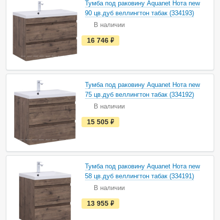
Тумба под раковину Aquanet Нота new
л
и
90 цв.дуб веллингтон табак (334193)
ч
В наличии
и
и
е
16 746
руб.
с
т
ь
в
н
а
Тумба под раковину Aquanet Нота new
л
и
75 цв.дуб веллингтон табак (334192)
ч
В наличии
и
и
е
15 505
руб.
с
т
ь
в
н
а
Тумба под раковину Aquanet Нота new
л
и
58 цв.дуб веллингтон табак (334191)
ч
В наличии
и
и
е
13 955
руб.
с
т