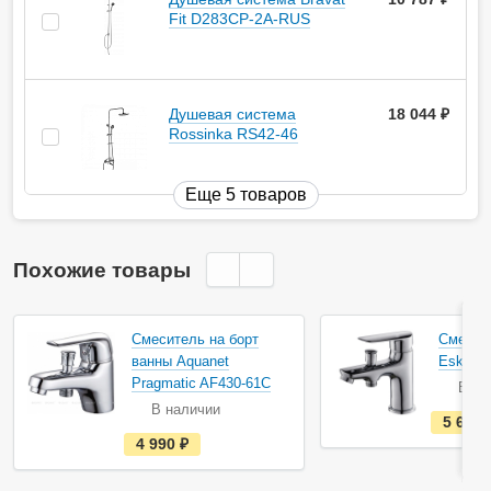
Fit D283CP-2A-RUS
Душевая система
18 044
руб.
Rossinka RS42-46
Еще 5 товаров
Похожие товары
Смеситель на борт
Смесит
ванны Aquanet
Esko As
Pragmatic AF430-61С
В на
В наличии
5 690
е
4 990
руб.
с
т
ь