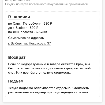
интернет-магазин.
Скидки по карте постоянного покупателя не применяются.
В наличии
по Санкт-Петербургу - 690
руб.
до г. Выборг - 890
руб.
по Лен. области - 60
/км
руб.
Самовывоз по адресам:
г. Выборг, ул. Некрасова, 37
Возврат
Если по недоразумению в товаре окажется брак, мы
бесплатно его заменим и доставим курьером за свой
счет. Или вернём его полную стоимость.
Подъем
Услуга подъема оплачивается отдельно. Стоимость
рассчитывает менеджер при подтверждении заказа.