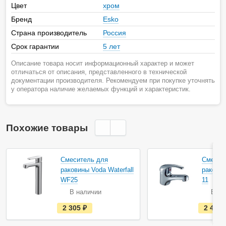
Цвет
хром
Бренд
Esko
Страна производитель
Россия
Срок гарантии
5 лет
Описание товара носит информационный характер и может
отличаться от описания, представленного в технической
документации производителя. Рекомендуем при покупке уточнять
у оператора наличие желаемых функций и характеристик.
Похожие товары
Смеситель для
Смесит
раковины Voda Waterfall
раковин
WF25
11
В наличии
В на
е
2 305
руб.
2 479
с
т