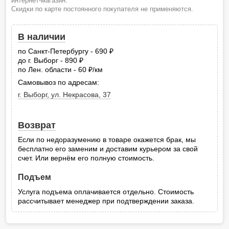
интернет-магазин.
Скидки по карте постоянного покупателя не применяются.
В наличии
по Санкт-Петербургу - 690
руб.
до г. Выборг - 890
руб.
по Лен. области - 60
/км
руб.
Самовывоз по адресам:
г. Выборг, ул. Некрасова, 37
Возврат
Если по недоразумению в товаре окажется брак, мы
бесплатно его заменим и доставим курьером за свой
счет. Или вернём его полную стоимость.
Подъем
Услуга подъема оплачивается отдельно. Стоимость
рассчитывает менеджер при подтверждении заказа.