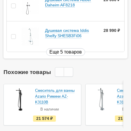
Daheim AF8218
Душевая система Iddis
28 990
руб.
Shelfy SHESB3Fi06
Еще 5 товаров
Похожие товары
Смеситель для ванны
Смесит
Azario Римини AZ-
Azario 
K3110B
K3110
В наличии
В на
е
21 574
руб.
21 57
с
т
ь