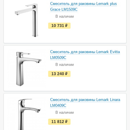
а
Смеситель для раковины Lemark plus
л
и
Grace LM1509C
ч
В наличии
и
и
е
10 731
руб.
с
т
ь
в
н
а
Смеситель для раковины Lemark Evitta
л
и
LM0509C
ч
В наличии
и
и
е
13 240
руб.
с
т
ь
в
н
а
Смеситель для раковины Lemark Linara
л
и
LM0409C
ч
В наличии
и
и
е
11 812
руб.
с
т