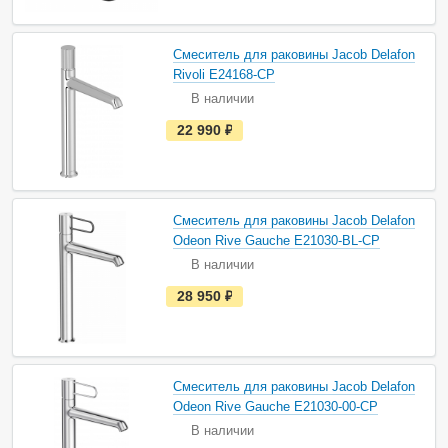
ь
в
н
а
Смеситель для раковины Jacob Delafon
л
и
Rivoli E24168-CP
ч
В наличии
и
и
е
22 990
руб.
с
т
ь
в
н
а
Смеситель для раковины Jacob Delafon
л
и
Odeon Rive Gauche E21030-BL-CP
ч
В наличии
и
и
е
28 950
руб.
с
т
ь
в
н
а
Смеситель для раковины Jacob Delafon
л
и
Odeon Rive Gauche E21030-00-CP
ч
В наличии
и
и