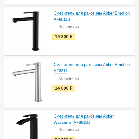
в
н
а
Смеситель для раковины Abber Emotion
л
и
AF8811B
ч
В наличии
и
и
е
19 300
руб.
с
т
ь
в
н
а
Смеситель для раковины Abber Emotion
л
и
AF8811
ч
В наличии
и
и
е
14 000
руб.
с
т
ь
в
н
а
Смеситель для раковины Abber
л
и
Wasserfall AF8611B
ч
В наличии
и
и
е