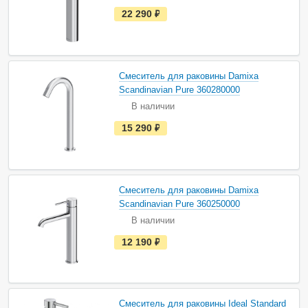
и
е
22 290
руб.
с
т
ь
в
н
а
Смеситель для раковины Damixa
л
и
Scandinavian Pure 360280000
ч
В наличии
и
и
е
15 290
руб.
с
т
ь
в
н
а
Смеситель для раковины Damixa
л
и
Scandinavian Pure 360250000
ч
В наличии
и
и
е
12 190
руб.
с
т
ь
в
н
а
Смеситель для раковины Ideal Standard
л