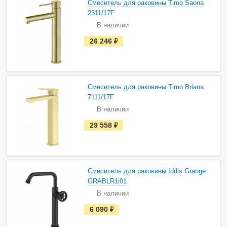
Смеситель для раковины Timo Saona
л
и
2311/17F
ч
В наличии
и
и
е
26 246
руб.
с
т
ь
в
н
а
Смеситель для раковины Timo Briana
л
и
7111/17F
ч
В наличии
и
и
е
29 558
руб.
с
т
ь
в
н
а
Смеситель для раковины Iddis Grange
л
и
GRABLR1i01
ч
В наличии
и
и
е
6 090
руб.
с
т