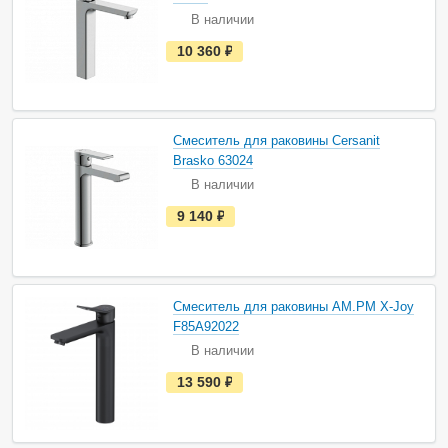
ч
В наличии
и
и
е
10 360
руб.
с
т
ь
в
н
а
Смеситель для раковины Cersanit
л
и
Brasko 63024
ч
В наличии
и
и
е
9 140
руб.
с
т
ь
в
н
а
Смеситель для раковины AM.PM X-Joy
л
и
F85A92022
ч
В наличии
и
и
е
13 590
руб.
с
т
ь
в