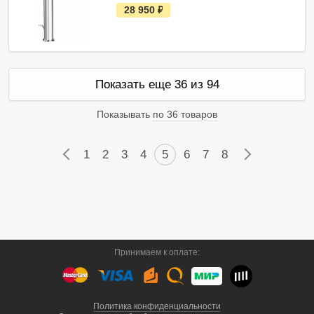
е
28 950
руб.
с
т
ь
в
н
а
л
Показать еще 36 из 94
и
ч
и
Показывать
по 36 товаров
и
←
1
2
3
4
5
6
7
8
→
Принимаем к оплате:
Политика конфиденциальности