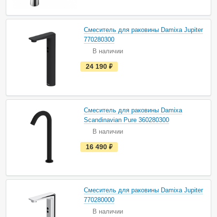
ь
в
н
а
Смеситель для раковины Damixa Jupiter
л
и
770280300
ч
В наличии
и
и
е
24 190
руб.
с
т
ь
в
н
а
Смеситель для раковины Damixa
л
и
Scandinavian Pure 360280300
ч
В наличии
и
и
е
16 490
руб.
с
т
ь
в
н
а
Смеситель для раковины Damixa Jupiter
л
и
770280000
ч
В наличии
и