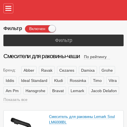
Например,
водонагреват
Фильтр
Включен
Фильтр
Смесители для раковины-чаши
По рейтингу
Бренд:
Abber
Ravak
Cezares
Damixa
Grohe
Iddis
Ideal Standard
Kludi
Rossinka
Timo
Vitra
Am Pm
Hansgrohe
Bravat
Lemark
Jacob Delafon
Показать все
Wasserkraft
Страна производитель:
Италия
Россия
Турция
Смеситель для раковины Lemark Soul
Финляндия
Франция
Чехия
Дания
Швеция
LM6008BL