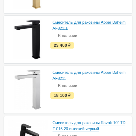
т
ь
в
н
а
Смеситель для раковины Abber Daheim
л
и
AF8211B
ч
В наличии
и
и
е
23 400
руб.
с
т
ь
в
н
а
Смеситель для раковины Abber Daheim
л
и
AF8211
ч
В наличии
и
и
е
18 100
руб.
с
т
ь
в
н
а
Смеситель для раковины Ravak 10° TD
л
и
F 015.20 высокий черный
ч