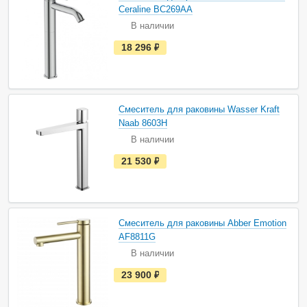
и
Ceraline BC269AA
ч
В наличии
и
и
е
18 296
руб.
с
т
ь
в
н
а
Смеситель для раковины Wasser Kraft
л
и
Naab 8603H
ч
В наличии
и
и
е
21 530
руб.
с
т
ь
в
н
а
Смеситель для раковины Abber Emotion
л
и
AF8811G
ч
В наличии
и
и
е
23 900
руб.
с
т
ь