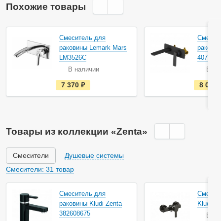
Похожие товары
Акция
Смеситель для
Смесит
раковины Lemark Mars
раковин
LM3526C
4071/0
В наличии
В на
е
7 370
руб.
8 070
с
т
ь
в
н
а
Товары из коллекции «Zenta»
л
и
ч
и
Смесители
Душевые системы
и
Смесители: 31 товар
Смеситель для
Смесит
раковины Kludi Zenta
Kludi Z
382608675
В на