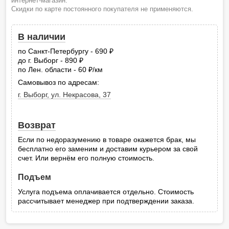
интернет-магазин.
Скидки по карте постоянного покупателя не применяются.
В наличии
по Санкт-Петербургу - 690
руб.
до г. Выборг - 890
руб.
по Лен. области - 60
/км
руб.
Самовывоз по адресам:
г. Выборг, ул. Некрасова, 37
Возврат
Если по недоразумению в товаре окажется брак, мы
бесплатно его заменим и доставим курьером за свой
счет. Или вернём его полную стоимость.
Подъем
Услуга подъема оплачивается отдельно. Стоимость
рассчитывает менеджер при подтверждении заказа.