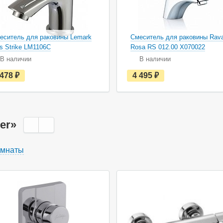
еситель для раковины Lemark
Смеситель для раковины Rav
us Strike LM1106C
Rosa RS 012.00 X070022
В наличии
В наличии
е
е
 478
руб.
4 495
руб.
с
с
т
т
ь
ь
в
в
н
н
а
а
er»
л
л
и
и
ч
ч
омнаты
и
и
и
и
ция
Акция