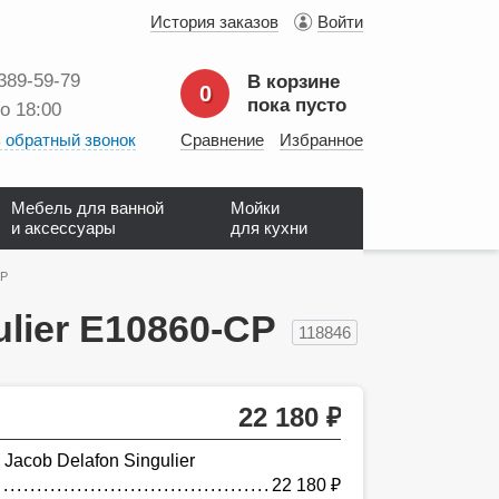
История заказов
Войти
 389‑59‑79
В корзине
0
пока пусто
до 18:00
 обратный звонок
Сравнение
Избранное
Мебель для ванной
Мойки
и аксессуары
для кухни
CP
lier E10860-CP
118846
22 180
руб.
Jacob Delafon Singulier
22 180
руб.