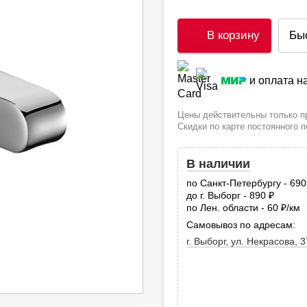
В корзину
Бы
и оплата 
Цены действительны только пр
Скидки по карте постоянного 
В наличии
по Санкт-Петербургу - 69
до г. Выборг - 890
руб.
по Лен. области - 60
/км
руб
Самовывоз по адресам:
г. Выборг, ул. Некрасова, 3