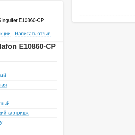
Singulier E10860-CP
кции
Написать отзыв
lafon E10860-CP
P
ный
ная
жный
кий картридж
у