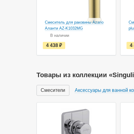
Смеситель для раковины Azario
См
Аланти AZ-K1032MG
pl
В наличии
е
4 438
руб.
4
с
т
ь
в
н
а
Товары из коллекции «Singuli
л
и
ч
Смесители
Аксессуары для ванной к
и
и
Акция
Ак