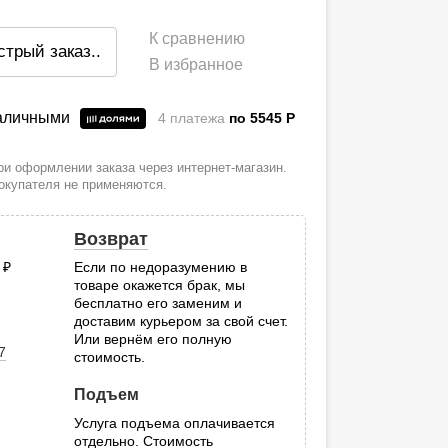
К сравнению
стрый заказ
..
В избранное
наличными
4 платежа
по 5545
P
и оформлении заказа через интернет-магазин.
покупателя не применяются.
Возврат
0
руб.
Если по недоразумению в
товаре окажется брак, мы
.
бесплатно его заменим и
доставим курьером за свой счет.
Или вернём его полную
7
стоимость.
Подъем
Услуга подъема оплачивается
отдельно. Стоимость