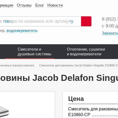
ормация
Отзывы
Блог
Новости
8 (812)
с 9:00 
Поиск
ер,
водонагреватель
Заказать
Смесители и
Отопление, сушилки
душевые системы
и водонагреватели
льника в ванную комнату
Смеситель для раковины Jacob Delafon Singulier E10860-
овины Jacob Delafon Singu
Цена
Смеситель для раковины 
E10860-CP