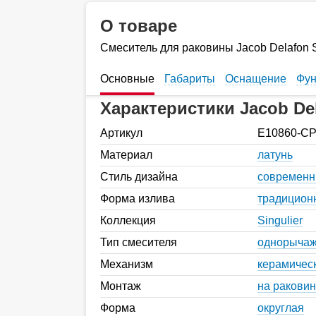
О товаре
Смеситель для раковины Jacob Delafon 
Основные
Габариты
Оснащение
Фун
Характеристики Jacob De
Артикул
E10860-C
Материал
латунь
Стиль дизайна
современ
Форма излива
традицион
Коллекция
Singulier
Тип смесителя
однорыча
Механизм
керамичес
Монтаж
на раковин
Форма
округлая