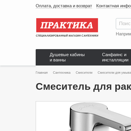
Оплата, доставка и возврат
Контактная инф
Наприм
Душевые кабины
Санфаянс и
и ванны
инсталляции
Главная
Сантехника
Смесители
Смесители для умыва
Смеситель для рак