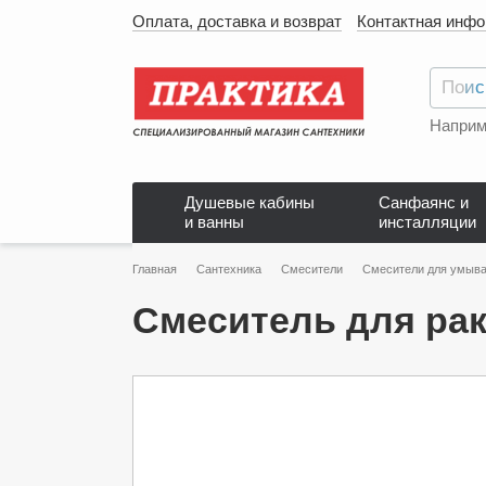
Оплата, доставка и возврат
Контактная инф
Наприм
Душевые кабины
Санфаянс и
и ванны
инсталляции
Главная
Сантехника
Смесители
Смесители для умыва
Смеситель для рак