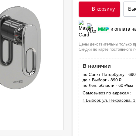
В корзину
Бы
и оплата 
Цены действительны только пр
Скидки по карте постоянного 
В наличии
по Санкт-Петербургу - 69
до г. Выборг - 890
руб.
по Лен. области - 60
/км
руб
Самовывоз по адресам:
г. Выборг, ул. Некрасова, 3