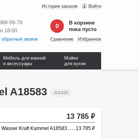
История заказов
Войти
 389‑59‑79
В корзине
0
пока пусто
до 18:00
 обратный звонок
Сравнение
Избранное
Мебель для ванной
Мойки
и аксессуары
для кухни
el A18583
202420
13 785
руб.
 Wasser Kraft Kammel A18583
13 785
руб.