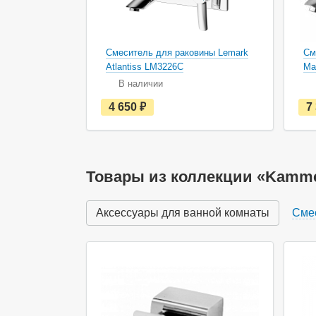
Смеситель для раковины Lemark
См
Atlantiss LM3226C
Ma
В наличии
е
4 650
руб.
7
с
т
ь
в
н
а
Товары из коллекции «Kamm
л
и
ч
Аксессуары для ванной комнаты
Сме
и
и