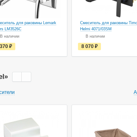
еситель для раковины Lemark
Смеситель для раковины Tim
rs LM3526C
Helmi 4071/03SM
В наличии
В наличии
е
е
 370
руб.
8 070
руб.
с
с
т
т
ь
ь
в
в
н
н
а
а
el»
л
л
и
и
ч
ч
сители
А
и
и
и
и