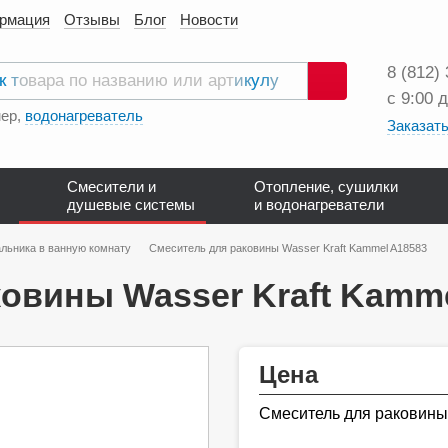
ормация
Отзывы
Блог
Новости
8 (812)
с 9:00 
Поиск
ер,
водонагреватель
Заказать
Смесители и
Отопление, сушилки
душевые системы
и водонагреватели
льника в ванную комнату
Смеситель для раковины Wasser Kraft Kammel A18583
овины Wasser Kraft Kamm
Цена
Смеситель для раковины