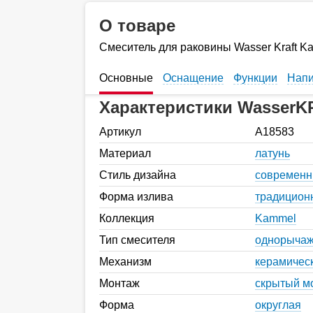
О товаре
Смеситель для раковины Wasser Kraft K
Основные
Оснащение
Функции
Напи
Характеристики WasserK
Артикул
A18583
Материал
латунь
Стиль дизайна
современ
Форма излива
традицион
Коллекция
Kammel
Тип смесителя
однорыча
Механизм
керамичес
Монтаж
скрытый м
Форма
округлая