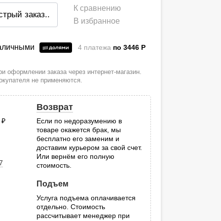
К сравнению
стрый заказ
..
В избранное
наличными
4 платежа
по 3446
P
и оформлении заказа через интернет-магазин.
покупателя не применяются.
Возврат
0
руб.
Если по недоразумению в
товаре окажется брак, мы
.
бесплатно его заменим и
доставим курьером за свой счет.
Или вернём его полную
7
стоимость.
Подъем
Услуга подъема оплачивается
отдельно. Стоимость
рассчитывает менеджер при