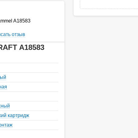
ammel A18583
сать отзыв
RAFT A18583
ный
ная
жный
кий картридж
онтаж