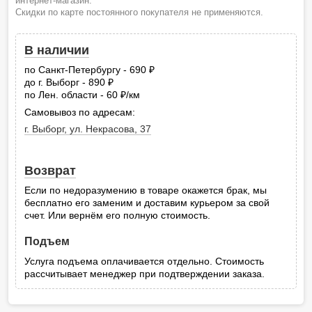
интернет-магазин.
Скидки по карте постоянного покупателя не применяются.
В наличии
по Санкт-Петербургу - 690
руб.
до г. Выборг - 890
руб.
по Лен. области - 60
/км
руб.
Самовывоз по адресам:
г. Выборг, ул. Некрасова, 37
Возврат
Если по недоразумению в товаре окажется брак, мы
бесплатно его заменим и доставим курьером за свой
счет. Или вернём его полную стоимость.
Подъем
Услуга подъема оплачивается отдельно. Стоимость
рассчитывает менеджер при подтверждении заказа.