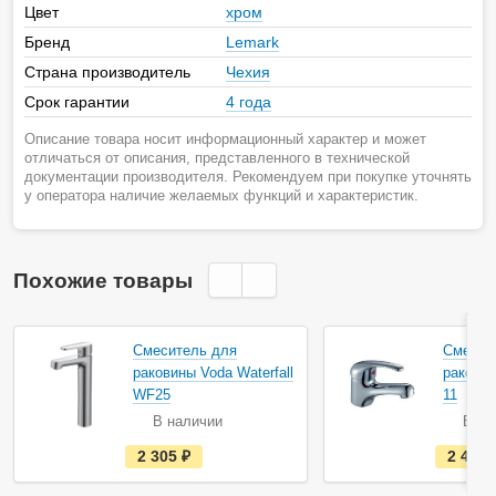
Цвет
хром
Бренд
Lemark
Страна производитель
Чехия
Срок гарантии
4 года
Описание товара носит информационный характер и может
отличаться от описания, представленного в технической
документации производителя. Рекомендуем при покупке уточнять
у оператора наличие желаемых функций и характеристик.
Похожие товары
Смеситель для
Смесит
раковины Voda Waterfall
раковин
WF25
11
В наличии
В на
е
2 305
руб.
2 479
с
т