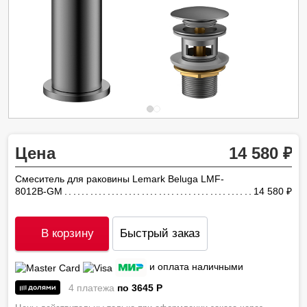
Цена
14 580
Смеситель для раковины Lemark Beluga LMF-
8012B-GM
14 580
ру
В корзину
Быстрый заказ
и оплата наличными
4 платежа
по 3645
P