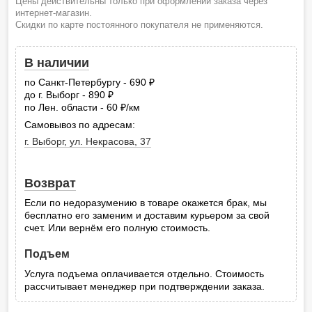
Цены действительны только при оформлении заказа через
интернет-магазин.
Скидки по карте постоянного покупателя не применяются.
В наличии
по Санкт-Петербургу - 690
руб.
до г. Выборг - 890
руб.
по Лен. области - 60
/км
руб.
Самовывоз по адресам:
г. Выборг, ул. Некрасова, 37
Возврат
Если по недоразумению в товаре окажется брак, мы
бесплатно его заменим и доставим курьером за свой
счет. Или вернём его полную стоимость.
Подъем
Услуга подъема оплачивается отдельно. Стоимость
рассчитывает менеджер при подтверждении заказа.