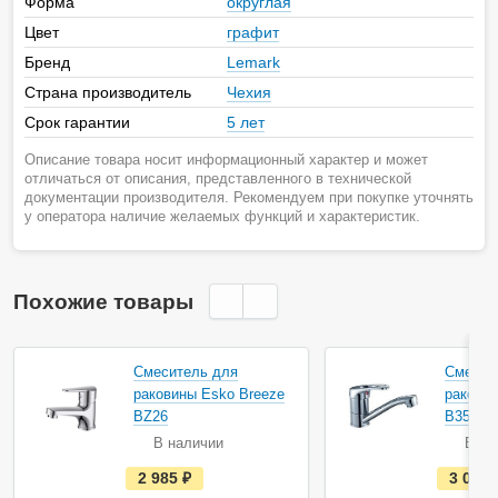
Форма
округлая
Цвет
графит
Бренд
Lemark
Страна производитель
Чехия
Срок гарантии
5 лет
Описание товара носит информационный характер и может
отличаться от описания, представленного в технической
документации производителя. Рекомендуем при покупке уточнять
у оператора наличие желаемых функций и характеристик.
Похожие товары
Смеситель для
Смесит
раковины Esko Breeze
раковин
BZ26
B35-22
В наличии
В на
е
2 985
руб.
3 050
с