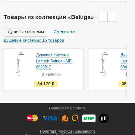
т
ь
в
н
Товары из коллекции «Beluga»
а
л
и
ч
Душевые системы
Смесители
и
и
Душевые системы: 16 товаров
Душевая система
Душева
Lemark Beluga LMF-
Lemark 
8025B-C
8045B-
В наличии
В на
е
34 170
руб.
35 26
с
т
ь
в
н
а
Принимаем к оплате:
л
и
ч
и
и
Политика конфиденциальности