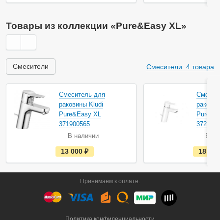
т
ь
в
н
Товары из коллекции «Pure&Easy XL»
а
л
и
ч
и
и
Смесители
Смесители: 4 товара
Смеситель для
Смесит
раковины Kludi
раковин
Pure&Easy XL
Pure&E
371900565
372929
В наличии
В на
е
13 000
руб.
18 19
с
т
ь
в
Принимаем к оплате:
н
а
л
и
ч
и
Политика конфиденциальности