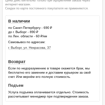
Цены действительны только при оформлении заказа через
интернет-магазин.
Скидки по карте постоянного покупателя не применяются.
В наличии
по Санкт-Петербургу - 690
руб.
до г. Выборг - 890
руб.
по Лен. области - 60
/км
руб.
Самовывоз по адресам:
г. Выборг, ул. Некрасова, 37
Возврат
Если по недоразумению в товаре окажется брак, мы
бесплатно его заменим и доставим курьером за свой
счет. Или вернём его полную стоимость.
Подъем
Услуга подъема оплачивается отдельно. Стоимость
рассчитывает менеджер при подтверждении заказа.