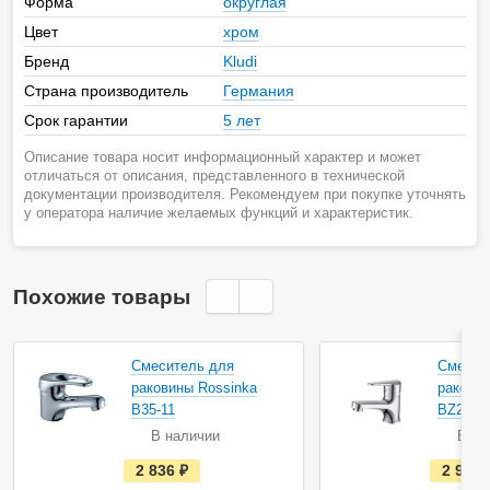
Форма
округлая
Цвет
хром
Бренд
Kludi
Страна производитель
Германия
Срок гарантии
5 лет
Описание товара носит информационный характер и может
отличаться от описания, представленного в технической
документации производителя. Рекомендуем при покупке уточнять
у оператора наличие желаемых функций и характеристик.
Похожие товары
Смеситель для
Смесит
раковины Rossinka
раковин
B35-11
BZ26
В наличии
В на
е
2 836
руб.
2 985
с