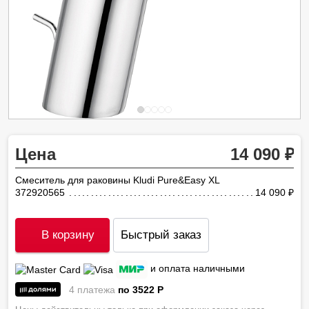
Цена
14 090
Смеситель для раковины Kludi Pure&Easy XL
372920565
14 090
ру
В корзину
Быстрый заказ
и оплата наличными
4 платежа
по 3522
P