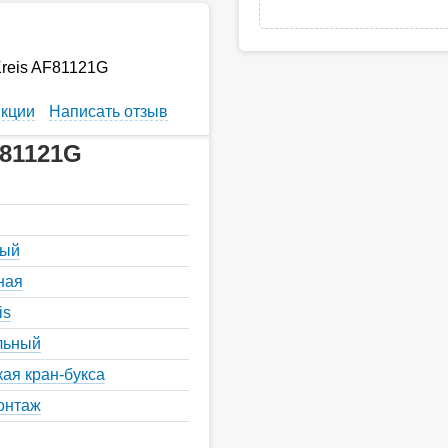
Kreis AF81121G
кции
Написать отзыв
F81121G
ный
ная
is
льный
ая кран-букса
онтаж