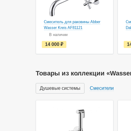
Смеситель для раковины Abber
См
Wasser Kreis AF81121
Da
В наличии
е
14 000
руб.
1
с
т
ь
в
н
а
Товары из коллекции «Wasser
л
и
ч
Душевые системы
Смесители
и
и