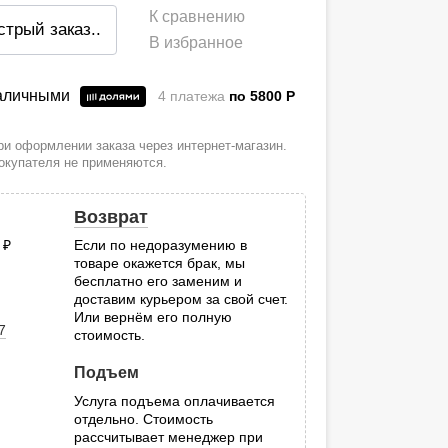
К сравнению
стрый заказ
..
В избранное
наличными
4 платежа
по 5800
P
и оформлении заказа через интернет-магазин.
покупателя не применяются.
Возврат
0
руб.
Если по недоразумению в
товаре окажется брак, мы
.
бесплатно его заменим и
доставим курьером за свой счет.
Или вернём его полную
7
стоимость.
Подъем
Услуга подъема оплачивается
отдельно. Стоимость
рассчитывает менеджер при