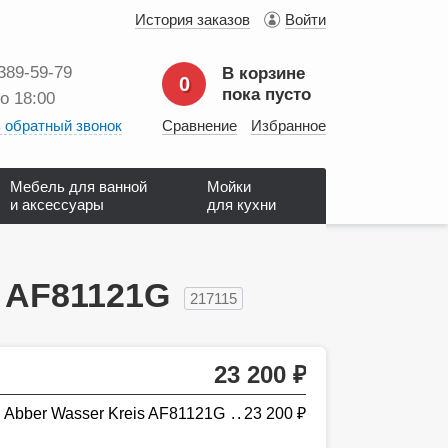
История заказов
Войти
 389‑59‑79
В корзине
0
пока пусто
до 18:00
 обратный звонок
Сравнение
Избранное
Мебель для ванной
Мойки
и аксессуары
для кухни
s AF81121G
217115
23 200
руб.
 Abber Wasser Kreis AF81121G
23 200
руб.