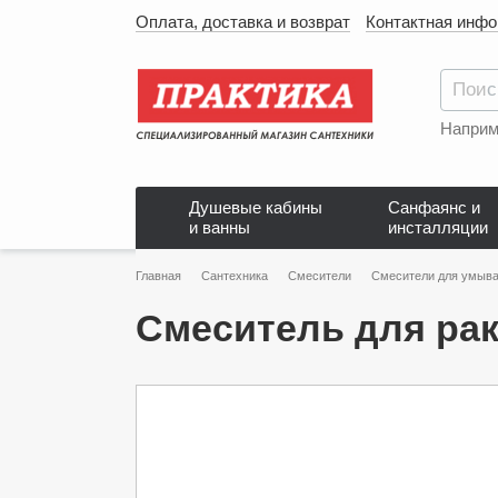
Оплата, доставка и возврат
Контактная инф
Наприм
Душевые кабины
Санфаянс и
и ванны
инсталляции
Главная
Сантехника
Смесители
Смесители для умыва
Смеситель для рак