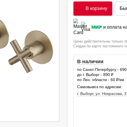
В корзину
Бы
и оплата 
Цены действительны только пр
Скидки по карте постоянного 
В наличии
по Санкт-Петербургу - 69
до г. Выборг - 890
руб.
по Лен. области - 60
/км
руб
Самовывоз по адресам:
г. Выборг, ул. Некрасова, 3