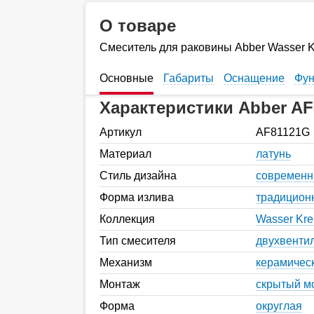
О товаре
Смеситель для раковины Abber Wasser 
Основные
Габариты
Оснащение
Фун
Характеристики Abber A
Артикул
AF81121G
Материал
латунь
Стиль дизайна
современ
Форма излива
традицион
Коллекция
Wasser Kre
Тип смесителя
двухвенти
Механизм
керамическ
Монтаж
скрытый м
Форма
округлая