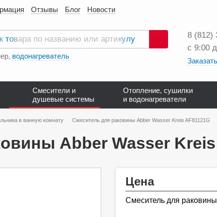
ормация
Отзывы
Блог
Новости
8 (812)
с 9:00 
Поиск
ер,
водонагреватель
Заказать
Смесители и
Отопление, сушилки
душевые системы
и водонагреватели
льника в ванную комнату
Смеситель для раковины Abber Wasser Kreis AF81121G
овины Abber Wasser Krei
Цена
Смеситель для раковины