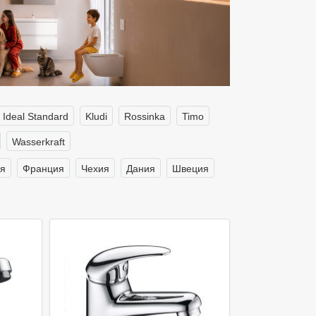
Ideal Standard
Kludi
Rossinka
Timo
Wasserkraft
я
Франция
Чехия
Дания
Швеция
я раковины-чаши
На 3 отверстия
ро
С гигиеническим душем
Сенсорные