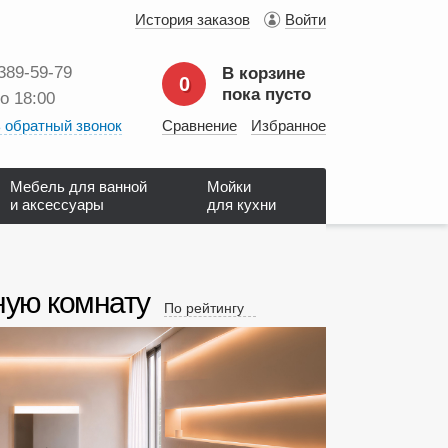
История заказов
Войти
 389‑59‑79
В корзине
0
пока пусто
до 18:00
 обратный звонок
Сравнение
Избранное
Мебель для ванной
Мойки
и аксессуары
для кухни
ную комнату
По рейтингу