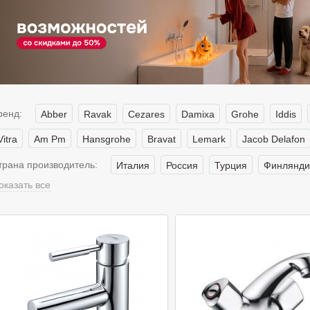
ренд:
Abber
Ravak
Cezares
Damixa
Grohe
Iddis
Vitra
Am Pm
Hansgrohe
Bravat
Lemark
Jacob Delafon
трана производитель:
Италия
Россия
Турция
Финлянди
оказать все
Германия
вет:
Золото
Черные
Белые
Бронза
ип смесителя:
Однорычажные
Для накладной раковины
Дл
Напольные
Необычные
Поворотные
Двухрычажные
Рет
Для инвалидов