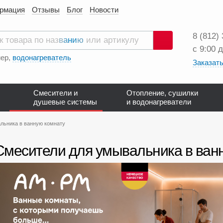
ормация
Отзывы
Блог
Новости
8 (812)
с 9:00 
Поиск
ер,
водонагреватель
Заказать
Смесители и
Отопление, сушилки
душевые системы
и водонагреватели
льника в ванную комнату
Смесители для умывальника в ван