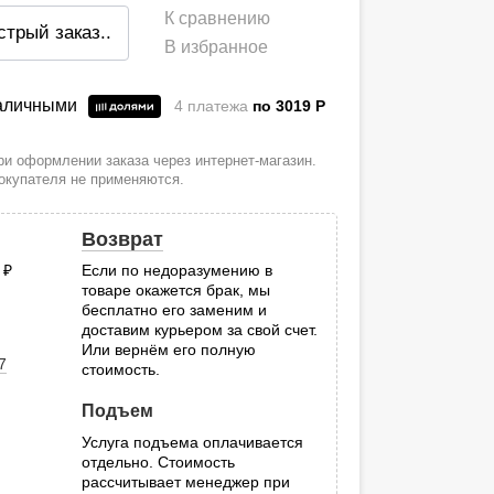
К сравнению
стрый заказ
..
В избранное
наличными
4 платежа
по 3019
P
и оформлении заказа через интернет-магазин.
покупателя не применяются.
Возврат
0
руб.
Если по недоразумению в
товаре окажется брак, мы
.
бесплатно его заменим и
доставим курьером за свой счет.
Или вернём его полную
7
стоимость.
Подъем
Услуга подъема оплачивается
отдельно. Стоимость
рассчитывает менеджер при