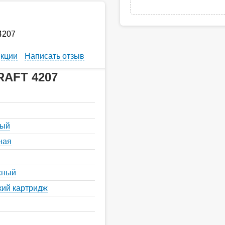
4207
кции
Написать отзыв
RAFT 4207
ный
ная
жный
кий картридж