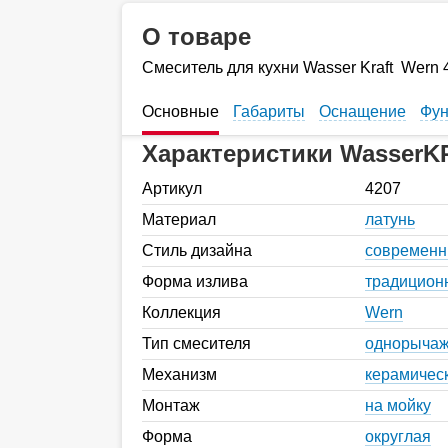
О товаре
Смеситель для кухни Wasser Kraft Wern 
Основные
Габариты
Оснащение
Фун
Характеристики WasserK
Артикул
4207
Материал
латунь
Стиль дизайна
современ
Форма излива
традицион
Коллекция
Wern
Тип смесителя
однорыча
Механизм
керамичес
Монтаж
на мойку
Форма
округлая