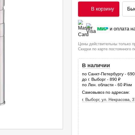
В корзину
Бы
и оплата 
Цены действительны только пр
Скидки по карте постоянного 
В наличии
по Санкт-Петербургу - 69
до г. Выборг - 890
руб.
по Лен. области - 60
/км
руб
Самовывоз по адресам:
г. Выборг, ул. Некрасова, 3