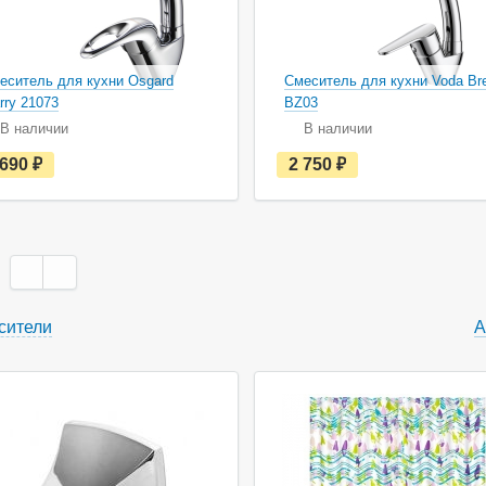
еситель для кухни Osgard
Смеситель для кухни Voda Br
rry 21073
BZ03
В наличии
В наличии
е
е
 690
руб.
2 750
руб.
с
с
т
т
ь
ь
в
в
н
н
а
а
л
л
и
и
ч
ч
сители
А
и
и
и
и