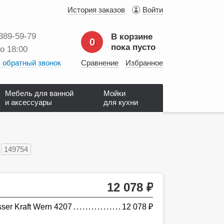
История заказов
Войти
 389‑59‑79
В корзине
0
пока пусто
до 18:00
 обратный звонок
Сравнение
Избранное
Мебель для ванной
Мойки
и аксессуары
для кухни
149754
12 078
руб.
ser Kraft Wern 4207
12 078
руб.