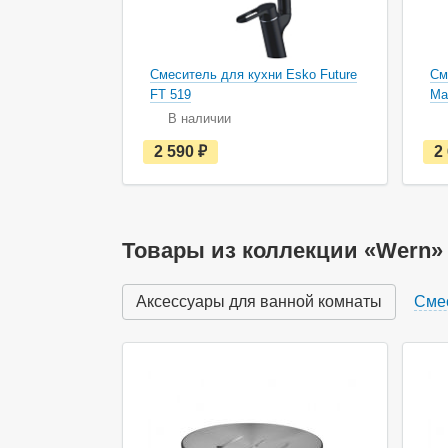
Смеситель для кухни Esko Future
См
FT 519
Ma
В наличии
е
2 590
руб.
2
с
т
ь
в
н
а
Товары из коллекции «Wern»
л
и
ч
Аксессуары для ванной комнаты
Сме
и
и