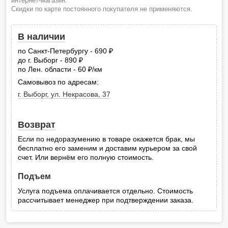
интернет-магазин.
Скидки по карте постоянного покупателя не применяются.
В наличии
по Санкт-Петербургу - 690
руб.
до г. Выборг - 890
руб.
по Лен. области - 60
/км
руб.
Самовывоз по адресам:
г. Выборг, ул. Некрасова, 37
Возврат
Если по недоразумению в товаре окажется брак, мы
бесплатно его заменим и доставим курьером за свой
счет. Или вернём его полную стоимость.
Подъем
Услуга подъема оплачивается отдельно. Стоимость
рассчитывает менеджер при подтверждении заказа.