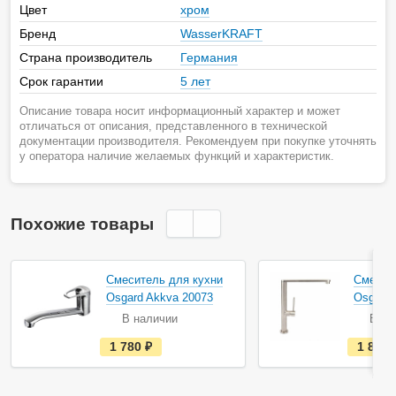
Цвет
хром
Бренд
WasserKRAFT
Страна производитель
Германия
Срок гарантии
5 лет
Описание товара носит информационный характер и может
отличаться от описания, представленного в технической
документации производителя. Рекомендуем при покупке уточнять
у оператора наличие желаемых функций и характеристик.
Похожие товары
Смеситель для кухни
Смесит
Osgard Akkva 20073
Osgard 
В наличии
В на
е
1 780
руб.
1 819
с
т
ь
в