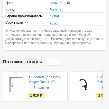
Цвет
хром, белый
Бренд
Aquanet
Страна производитель
Китай
Срок гарантии
5 лет
Описание товара носит информационный характер и может
отличаться от описания, представленного в технической
документации производителя. Рекомендуем при покупке уточнять
у оператора наличие желаемых функций и характеристик.
Похожие товары
Смеситель для кухни
Смесит
Osgard Torn 11173
Esko Fu
В наличии
В на
е
1 819
руб.
2 590
с
т
ь
в