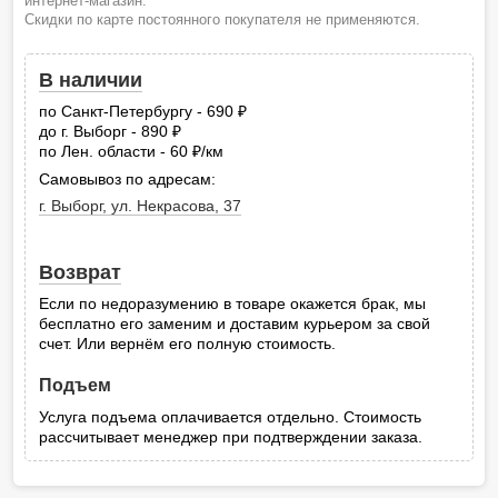
интернет-магазин.
Скидки по карте постоянного покупателя не применяются.
В наличии
по Санкт-Петербургу - 690
руб.
до г. Выборг - 890
руб.
по Лен. области - 60
/км
руб.
Самовывоз по адресам:
г. Выборг, ул. Некрасова, 37
Возврат
Если по недоразумению в товаре окажется брак, мы
бесплатно его заменим и доставим курьером за свой
счет. Или вернём его полную стоимость.
Подъем
Услуга подъема оплачивается отдельно. Стоимость
рассчитывает менеджер при подтверждении заказа.