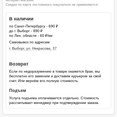
интернет-магазин.
Скидки по карте постоянного покупателя не применяются.
В наличии
по Санкт-Петербургу - 690
руб.
до г. Выборг - 890
руб.
по Лен. области - 60
/км
руб.
Самовывоз по адресам:
г. Выборг, ул. Некрасова, 37
Возврат
Если по недоразумению в товаре окажется брак, мы
бесплатно его заменим и доставим курьером за свой
счет. Или вернём его полную стоимость.
Подъем
Услуга подъема оплачивается отдельно. Стоимость
рассчитывает менеджер при подтверждении заказа.