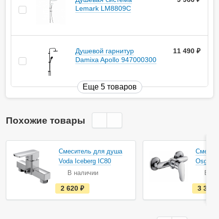
Lemark LM8809C
Душевой гарнитур
11 490
руб.
Damixa Apollo 947000300
Еще 5 товаров
Похожие товары
Смеситель для душа
Смесит
Voda Iceberg IC80
Osgard 
В наличии
В на
е
2 620
руб.
3 385
с
т
ь
в