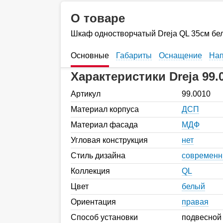
О товаре
Шкаф одностворчатый Dreja QL 35см бе
Основные
Габариты
Оснащение
Нап
Характеристики Dreja 99.
Артикул
99.0010
Материал корпуса
ДСП
Материал фасада
МДФ
Угловая конструкция
нет
Стиль дизайна
современ
Коллекция
QL
Цвет
белый
Ориентация
правая
Способ установки
подвесной