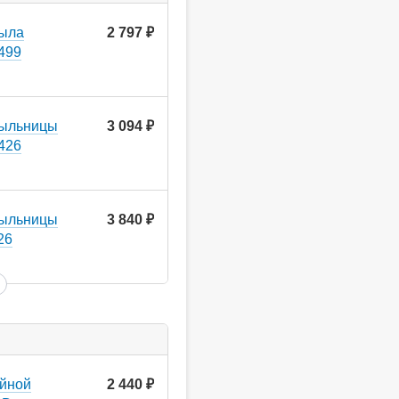
мыла
2 797
руб.
9499
мыльницы
3 094
руб.
9426
мыльницы
3 840
руб.
26
ойной
2 440
руб.