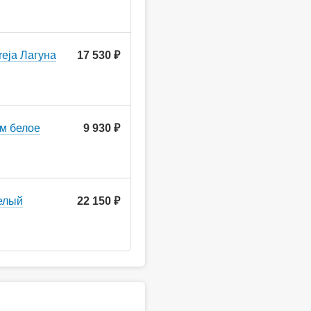
eja Лагуна
17 530 ₽
см белое
9 930 ₽
елый
22 150 ₽