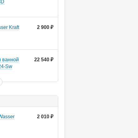
8D
er Kraft
2 900
руб.
я ванной
22 540
руб.
24-Sw
Wasser
2 010
руб.