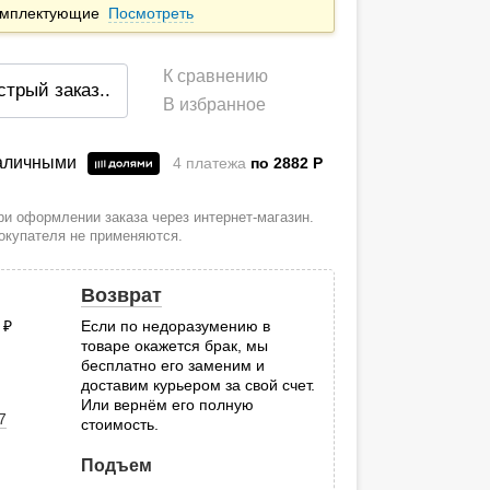
комплектующие
Посмотреть
К сравнению
стрый заказ
..
В избранное
наличными
4 платежа
по 2882
P
и оформлении заказа через интернет-магазин.
покупателя не применяются.
Возврат
0
руб.
Если по недоразумению в
товаре окажется брак, мы
.
бесплатно его заменим и
доставим курьером за свой счет.
Или вернём его полную
7
стоимость.
Подъем