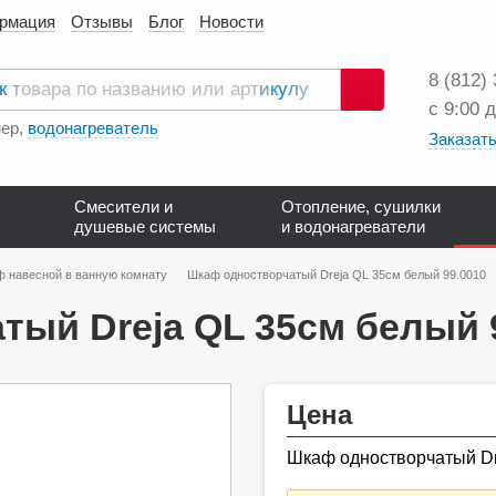
ормация
Отзывы
Блог
Новости
8 (812)
с 9:00 
Поиск
ер,
водонагреватель
Заказать
Смесители и
Отопление, сушилки
душевые системы
и водонагреватели
 навесной в ванную комнату
Шкаф одностворчатый Dreja QL 35см белый 99.0010
ый Dreja QL 35см белый 
Цена
Шкаф одностворчатый Dr