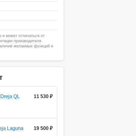
 и может отличаться от
ентации производителя.
наличие желаемых функций и
т
Dreja QL
11 530 ₽
eja Laguna
19 500 ₽