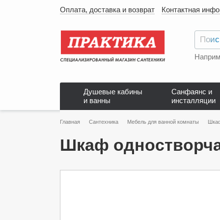
Оплата, доставка и возврат
Контактная инф
Наприм
Душевые кабины
Санфаянс и
и ванны
инсталляции
Главная
Сантехника
Мебель для ванной комнаты
Шкаф
Шкаф одностворчат