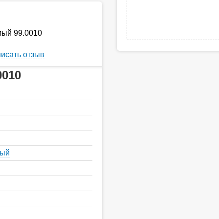
лый 99.0010
исать отзыв
0010
ный