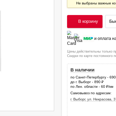
Не выбраны важные 
В корзину
Бы
и оплата 
Цены действительны только пр
Скидки по карте постоянного 
В наличии
по Санкт-Петербургу - 69
до г. Выборг - 890
руб.
по Лен. области - 60
/км
руб
Самовывоз по адресам:
г. Выборг, ул. Некрасова, 3