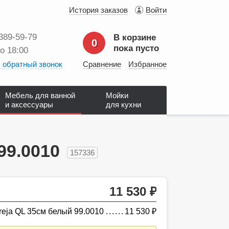
История заказов
Войти
 389‑59‑79
В корзине
0
пока пусто
до 18:00
 обратный звонок
Сравнение
Избранное
Мебель для ванной
Мойки
и аксессуары
для кухни
99.0010
157336
11 530
руб.
eja QL 35см белый 99.0010
11 530
руб.