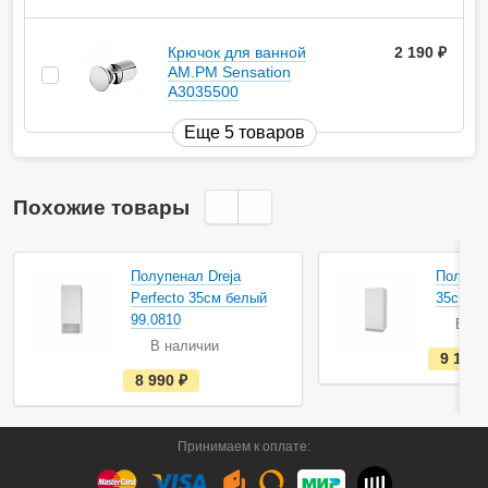
Крючок для ванной
2 190
руб.
AM.PM Sensation
A3035500
Еще 5 товаров
Похожие товары
Полупенал Dreja
Полупен
Perfecto 35см белый
35см бе
99.0810
В на
В наличии
9 170
е
8 990
руб.
с
т
ь
в
Принимаем к оплате:
н
а
л